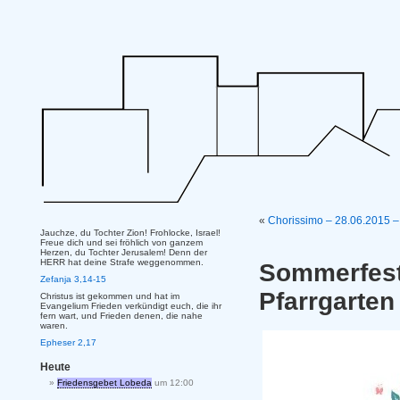
«
Chorissimo – 28.06.2015 –
Jauchze, du Tochter Zion! Frohlocke, Israel!
Freue dich und sei fröhlich von ganzem
Herzen, du Tochter Jerusalem! Denn der
HERR hat deine Strafe weggenommen.
Sommerfes
Zefanja 3,14-15
Pfarrgarten
Christus ist gekommen und hat im
Evangelium Frieden verkündigt euch, die ihr
fern wart, und Frieden denen, die nahe
waren.
Epheser 2,17
Heute
Friedensgebet Lobeda
um 12:00