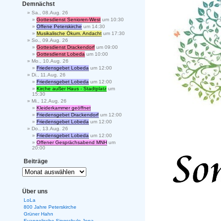
Demnächst
Sa., 08.Aug. 26
Gottesdienst Senioren-West
um 10:30
Offene Peterskirche
um 14:30
Musikalische Ökum. Andacht
um 17:30
So., 09.Aug. 26
Gottesdienst Drackendorf
um 09:00
Gottesdienst Lobeda
um 10:00
Mo., 10.Aug. 26
Friedensgebet Lobeda
um 12:00
Di., 11.Aug. 26
Friedensgebet Lobeda
um 12:00
Kirche außer Haus - Stadtplatz
um
15:30
Mi., 12.Aug. 26
Kleiderkammer geöffnet
Friedensgebet Drackendorf
um 12:00
Friedensgebet Lobeda
um 12:00
Do., 13.Aug. 26
Friedensgebet Lobeda
um 12:00
Offener Gesprächsabend MNH
um
20:00
Beiträge
Über uns
LoLa
800 Jahre Peterskirche
Grüner Hahn
Evangelische Singschule Jena