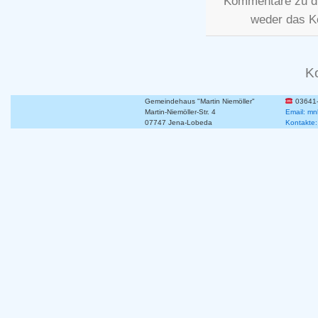
Kommentare zu d
weder das K
K
Gemeindehaus "Martin Niemöller"
03641
Martin-Niemöller-Str. 4
Email: mn
07747 Jena-Lobeda
Kontakte