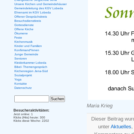
Unsere Kirchen und Gemeindehäuser
Gemeindeleitung des KGV Lobeda
Ehrenamt im KGV Lobeda
Offener Gesprächskreis
Besuchsdienstkreis
Gottesdienste
Offene Kirche
Ökumene
Feste
Kirchenmusik
Kinder und Familien
Konfirmand*innen
Junge Gemeinde
Senioren
Kleiderkammer Lobeda
Bibel- Themengespräch
Kirchenregion Jena-Süd
Sozialprojekt
Yoga
Kontakte
Datenschutz
Maria Krieg
Besucheraktivitäten:
Jetzt online: 1
Klicks (Hits) heute: 300
Dieser Beitrag wur
Klicks diese Woche: 2202
unter
Aktuelles