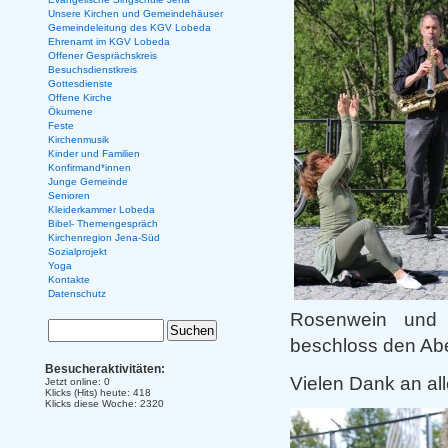
Unsere Kirchen und Gemeindehäuser
Gemeindeleitung des KGV Lobeda
Ehrenamt im KGV Lobeda
Offener Gesprächskreis
Besuchsdienstkreis
Gottesdienste
Offene Kirche
Ökumene
Feste
Kirchenmusik
Kinder und Familien
Konfirmand*innen
Junge Gemeinde
Senioren
Kleiderkammer Lobeda
Bibel- Themengespräch
Kirchenregion Jena-Süd
Sozialprojekt
Yoga
Kontakte
Datenschutz
Rosenwein und 
beschloss den Ab
Besucheraktivitäten:
Vielen Dank an all
Jetzt online: 0
Klicks (Hits) heute: 418
Klicks diese Woche: 2320