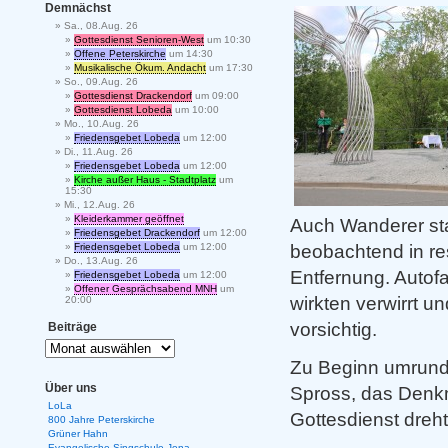
Demnächst
Sa., 08.Aug. 26
Gottesdienst Senioren-West
um 10:30
Offene Peterskirche
um 14:30
Musikalische Ökum. Andacht
um 17:30
So., 09.Aug. 26
Gottesdienst Drackendorf
um 09:00
Gottesdienst Lobeda
um 10:00
Mo., 10.Aug. 26
Friedensgebet Lobeda
um 12:00
Di., 11.Aug. 26
Friedensgebet Lobeda
um 12:00
Kirche außer Haus - Stadtplatz
um
15:30
Mi., 12.Aug. 26
Kleiderkammer geöffnet
Auch Wanderer st
Friedensgebet Drackendorf
um 12:00
beobachtend in re
Friedensgebet Lobeda
um 12:00
Do., 13.Aug. 26
Entfernung. Autof
Friedensgebet Lobeda
um 12:00
Offener Gesprächsabend MNH
um
wirkten verwirrt u
20:00
vorsichtig.
Beiträge
Zu Beginn umrund
Über uns
Spross, das Denk
LoLa
Gottesdienst dreh
800 Jahre Peterskirche
Grüner Hahn
Evangelische Singschule Jena