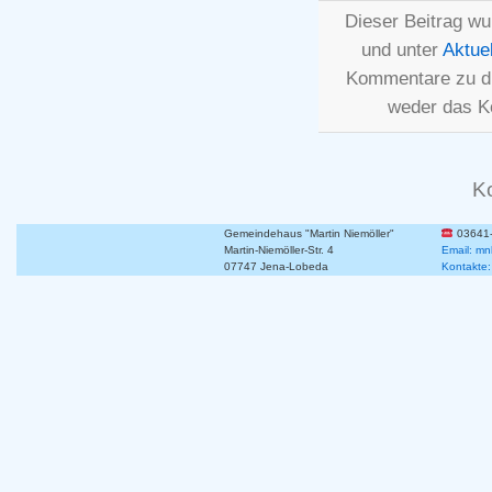
Dieser Beitrag wu
und unter
Aktue
Kommentare zu d
weder das K
K
Gemeindehaus "Martin Niemöller"
03641
Martin-Niemöller-Str. 4
Email: mn
07747 Jena-Lobeda
Kontakte