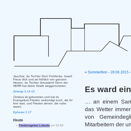
«
Sommerfest – 28.06.2015 – 
Jauchze, du Tochter Zion! Frohlocke, Israel!
Freue dich und sei fröhlich von ganzem
Herzen, du Tochter Jerusalem! Denn der
HERR hat deine Strafe weggenommen.
Es ward ei
Zefanja 3,14-15
Christus ist gekommen und hat im
… an
einem Sams
Evangelium Frieden verkündigt euch, die ihr
fern wart, und Frieden denen, die nahe
waren.
das Wetter immer
Epheser 2,17
von Gemeindegl
Heute
Mitarbeitern der 
Friedensgebet Lobeda
um 12:00