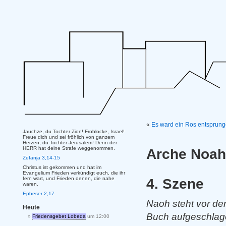
«
Es ward ein Ros entsprun
Jauchze, du Tochter Zion! Frohlocke, Israel!
Freue dich und sei fröhlich von ganzem
Herzen, du Tochter Jerusalem! Denn der
HERR hat deine Strafe weggenommen.
Arche Noah 
Zefanja 3,14-15
Christus ist gekommen und hat im
Evangelium Frieden verkündigt euch, die ihr
fern wart, und Frieden denen, die nahe
4. Szene
waren.
Epheser 2,17
Naoh steht vor der 
Heute
Buch aufgeschlag
Friedensgebet Lobeda
um 12:00