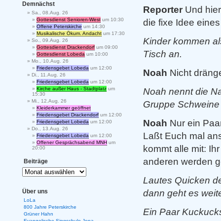
Demnächst
Reporter
Und hier,
Sa., 08.Aug. 26
Gottesdienst Senioren-West
um 10:30
die fixe Idee eine
Offene Peterskirche
um 14:30
Musikalische Ökum. Andacht
um 17:30
Kinder kommen als
So., 09.Aug. 26
Gottesdienst Drackendorf
um 09:00
Tisch an.
Gottesdienst Lobeda
um 10:00
Mo., 10.Aug. 26
Friedensgebet Lobeda
um 12:00
Noah
Nicht dräng
Di., 11.Aug. 26
Friedensgebet Lobeda
um 12:00
Kirche außer Haus - Stadtplatz
um
Noah nennt die Nam
15:30
Mi., 12.Aug. 26
Gruppe Schweine i
Kleiderkammer geöffnet
Friedensgebet Drackendorf
um 12:00
Noah
Nur ein Paa
Friedensgebet Lobeda
um 12:00
Do., 13.Aug. 26
Laßt Euch mal ans
Friedensgebet Lobeda
um 12:00
Offener Gesprächsabend MNH
um
kommt alle mit: Ihr
20:00
anderen werden g
Beiträge
Lautes Quicken d
dann geht es weite
Über uns
LoLa
800 Jahre Peterskirche
Ein Paar Kuckuck
Grüner Hahn
Evangelische Singschule Jena