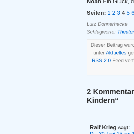
Noah
Ein Glück, d
Seiten:
1
2
3
4
5
Lutz Donnerhacke
Schlagworte:
Theate
Dieser Beitrag wur
unter
Aktuelles
ges
RSS-2.0
-Feed ver
2 Kommentare
Kindern“
Ralf Krieg
sagt:
Di., 30.Juni 15 um 