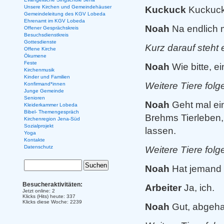
Unsere Kirchen und Gemeindehäuser
Kuckuck
Kuckuck
Gemeindeleitung des KGV Lobeda
Ehrenamt im KGV Lobeda
Noah
Na endlich m
Offener Gesprächskreis
Besuchsdienstkreis
Gottesdienste
Kurz darauf steht
Offene Kirche
Ökumene
Feste
Noah
Wie bitte, e
Kirchenmusik
Kinder und Familien
Weitere Tiere folg
Konfirmand*innen
Junge Gemeinde
Senioren
Noah
Geht mal ein
Kleiderkammer Lobeda
Bibel- Themengespräch
Brehms Tierleben, 
Kirchenregion Jena-Süd
Sozialprojekt
lassen.
Yoga
Kontakte
Datenschutz
Weitere Tiere folg
Noah
Hat jemand
Besucheraktivitäten:
Arbeiter
Ja, ich.
Jetzt online: 2
Klicks (Hits) heute: 337
Klicks diese Woche: 2239
Noah
Gut, abgeha