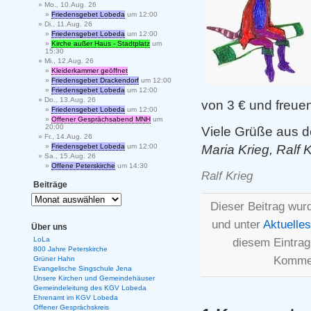
Mo., 10.Aug. 26
Friedensgebet Lobeda
um 12:00
Di., 11.Aug. 26
Friedensgebet Lobeda
um 12:00
Kirche außer Haus - Stadtplatz
um
15:30
Mi., 12.Aug. 26
Kleiderkammer geöffnet
Friedensgebet Drackendorf
um 12:00
Friedensgebet Lobeda
um 12:00
Do., 13.Aug. 26
von 3 € und freue
Friedensgebet Lobeda
um 12:00
Offener Gesprächsabend MNH
um
20:00
Viele Grüße aus d
Fr., 14.Aug. 26
Maria Krieg, Ralf 
Friedensgebet Lobeda
um 12:00
Sa., 15.Aug. 26
Offene Peterskirche
um 14:30
Ralf Krieg
Beiträge
Dieser Beitrag wur
und unter
Aktuelles
Über uns
LoLa
diesem Eintra
800 Jahre Peterskirche
Kommen
Grüner Hahn
Evangelische Singschule Jena
Unsere Kirchen und Gemeindehäuser
Gemeindeleitung des KGV Lobeda
Ehrenamt im KGV Lobeda
Offener Gesprächskreis