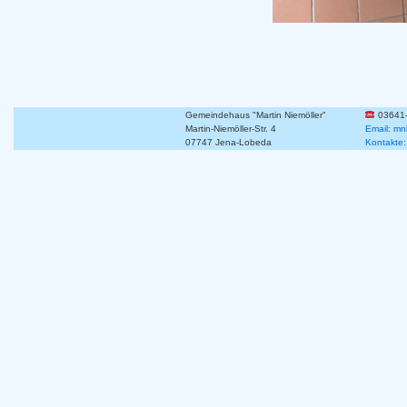
Gemeindehaus "Martin Niemöller"
03641
Martin-Niemöller-Str. 4
Email: mn
07747 Jena-Lobeda
Kontakte