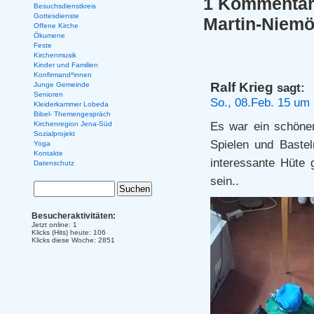
1 Kommentar 
Besuchsdienstkreis
Gottesdienste
Martin-Niemö
Offene Kirche
Ökumene
Feste
Kirchenmusik
Kinder und Familien
Konfirmand*innen
Ralf Krieg
Junge Gemeinde
sagt:
Senioren
So., 08.Feb. 15 um
Kleiderkammer Lobeda
Bibel- Themengespräch
Es war ein schöner
Kirchenregion Jena-Süd
Sozialprojekt
Spielen und Baste
Yoga
Kontakte
interessante Hüte
Datenschutz
sein..
Besucheraktivitäten:
Jetzt online: 1
Klicks (Hits) heute: 106
Klicks diese Woche: 2851