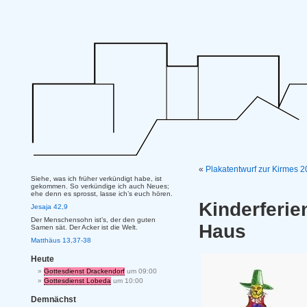
«
Plakatentwurf zur Kirmes 
Siehe, was ich früher verkündigt habe, ist
gekommen. So verkündige ich auch Neues;
ehe denn es sprosst, lasse ich’s euch hören.
Kinderferie
Jesaja 42,9
Der Menschensohn ist’s, der den guten
Haus
Samen sät. Der Acker ist die Welt.
Matthäus 13,37-38
Heute
Gottesdienst Drackendorf
um 09:00
Gottesdienst Lobeda
um 10:00
Demnächst