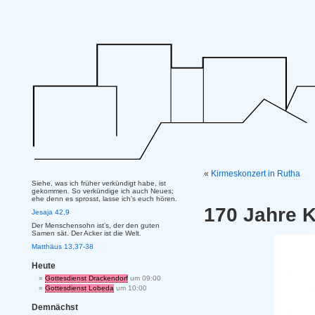
«
Kirmeskonzert in Rutha
Siehe, was ich früher verkündigt habe, ist
gekommen. So verkündige ich auch Neues;
ehe denn es sprosst, lasse ich’s euch hören.
170 Jahre K
Jesaja 42,9
Der Menschensohn ist’s, der den guten
Samen sät. Der Acker ist die Welt.
Matthäus 13,37-38
Heute
Gottesdienst Drackendorf
um 09:00
Gottesdienst Lobeda
um 10:00
Demnächst