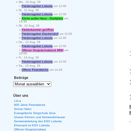
Mo., 10.Aug. 26
Friedensgebet Lobeda
um 12:00
Di., 11.Aug. 26
Friedensgebet Lobeda
um 12:00
Kirche außer Haus - Stadtplatz
um
15:30
Mi., 12.Aug. 26
Kleiderkammer geöffnet
Friedensgebet Drackendorf
um 12:00
Friedensgebet Lobeda
um 12:00
Do., 13.Aug. 26
Friedensgebet Lobeda
um 12:00
Offener Gesprächsabend MNH
um
20:00
Fr., 14.Aug. 26
Friedensgebet Lobeda
um 12:00
Sa., 15.Aug. 26
Offene Peterskirche
um 14:30
Beiträge
Über uns
LoLa
800 Jahre Peterskirche
Grüner Hahn
Evangelische Singschule Jena
Unsere Kirchen und Gemeindehäuser
Gemeindeleitung des KGV Lobeda
Ehrenamt im KGV Lobeda
Offener Gesprächskreis