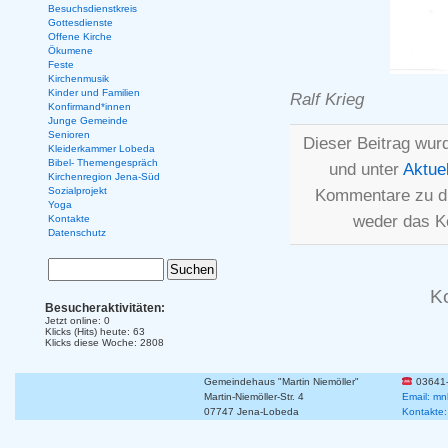
Besuchsdienstkreis
Gottesdienste
Offene Kirche
Ökumene
Feste
Kirchenmusik
Kinder und Familien
Ralf Krieg
Konfirmand*innen
Junge Gemeinde
Senioren
Dieser Beitrag wur
Kleiderkammer Lobeda
Bibel- Themengespräch
und unter
Aktue
Kirchenregion Jena-Süd
Sozialprojekt
Kommentare zu d
Yoga
weder das K
Kontakte
Datenschutz
K
Besucheraktivitäten:
Jetzt online: 0
Klicks (Hits) heute: 63
Klicks diese Woche: 2808
Gemeindehaus "Martin Niemöller"
03641
Martin-Niemöller-Str. 4
Email: mn
07747 Jena-Lobeda
Kontakte