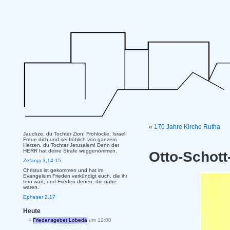
«
170 Jahre Kirche Rutha
Jauchze, du Tochter Zion! Frohlocke, Israel!
Freue dich und sei fröhlich von ganzem
Herzen, du Tochter Jerusalem! Denn der
HERR hat deine Strafe weggenommen.
Otto-Schott
Zefanja 3,14-15
Christus ist gekommen und hat im
Evangelium Frieden verkündigt euch, die ihr
fern wart, und Frieden denen, die nahe
waren.
Epheser 2,17
Heute
Friedensgebet Lobeda
um 12:00