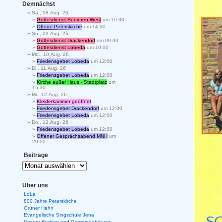
Demnächst
Sa., 08.Aug. 26
Gottesdienst Senioren-West
um 10:30
Offene Peterskirche
um 14:30
So., 09.Aug. 26
Gottesdienst Drackendorf
um 09:00
Gottesdienst Lobeda
um 10:00
Mo., 10.Aug. 26
Friedensgebet Lobeda
um 12:00
Di., 11.Aug. 26
Friedensgebet Lobeda
um 12:00
Kirche außer Haus - Stadtplatz
um
15:30
Mi., 12.Aug. 26
Kleiderkammer geöffnet
Friedensgebet Drackendorf
um 12:00
Friedensgebet Lobeda
um 12:00
Do., 13.Aug. 26
Friedensgebet Lobeda
um 12:00
Offener Gesprächsabend MNH
um
20:00
Beiträge
Über uns
LoLa
800 Jahre Peterskirche
Grüner Hahn
Evangelische Singschule Jena
Unsere Kirchen und Gemeindehäuser