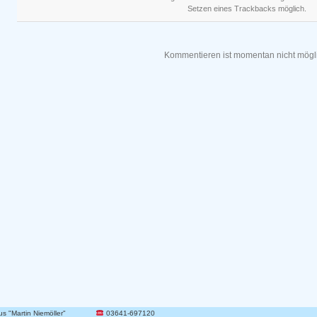
Setzen eines Trackbacks möglich.
Kommentieren ist momentan nicht mögl
 "Martin Niemöller"
03641-697120