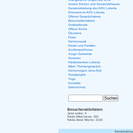
Unsere Kirchen und Gemeindehäuser
Gemeindeleitung des KGV Lobeda
Ehrenamt im KGV Lobeda
Offener Gesprächskreis
Besuchsdienstkreis
Gottesdienste
Offene Kirche
Ökumene
Feste
Kirchenmusik
Kinder und Familien
Konfirmand*innen
Junge Gemeinde
Senioren
Kleiderkammer Lobeda
Bibel- Themengespräch
Kirchenregion Jena-Süd
Sozialprojekt
Yoga
Kontakte
Datenschutz
Besucheraktivitäten:
Jetzt online: 0
Klicks (Hits) heute: 281
Klicks diese Woche: 2183
Gemeindehaus