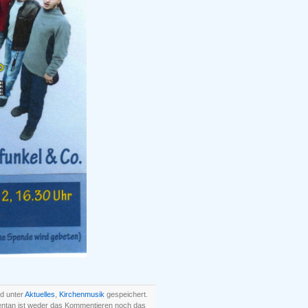
nd unter
Aktuelles
,
Kirchenmusik
gespeichert.
entan ist weder das Kommentieren noch das