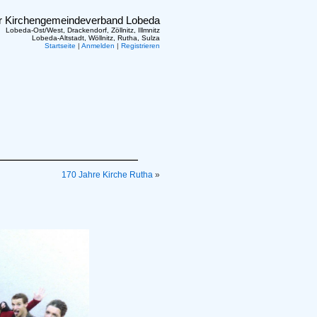
er Kirchengemeindeverband Lobeda
Lobeda-Ost/West, Drackendorf, Zöllnitz, Illmnitz
Lobeda-Altstadt, Wöllnitz, Rutha, Sulza
Startseite
|
Anmelden
|
Registrieren
170 Jahre Kirche Rutha
»