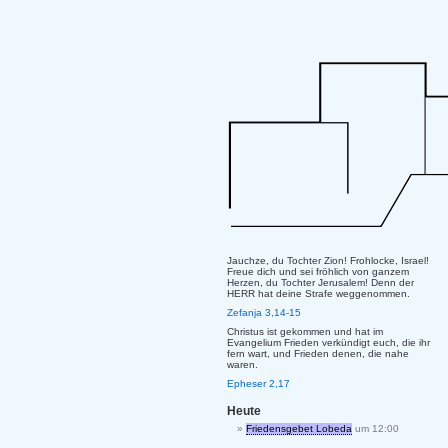
Jauchze, du Tochter Zion! Frohlocke, Israel!
Freue dich und sei fröhlich von ganzem
Herzen, du Tochter Jerusalem! Denn der
HERR hat deine Strafe weggenommen.
Zefanja 3,14-15
Christus ist gekommen und hat im
Evangelium Frieden verkündigt euch, die ihr
fern wart, und Frieden denen, die nahe
waren.
Epheser 2,17
Heute
Friedensgebet Lobeda
um 12:00