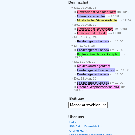
Demnächst
Sa., 08.Aug. 26
Gottesdienst Senioren-West
um 10:30
Offene Peterskirche
um 14:30
Musikalische Ökum. Andacht
um 17:30
So., 09.Aug. 26
Gottesdienst Drackendorf
um 09:00
Gottesdienst Lobeda
um 10:00
Mo., 10.Aug. 26
Friedensgebet Lobeda
um 12:00
Di., 11.Aug. 26
Friedensgebet Lobeda
um 12:00
Kirche außer Haus - Stadtplatz
um
15:30
Mi., 12.Aug. 26
Kleiderkammer geöffnet
Friedensgebet Drackendorf
um 12:00
Friedensgebet Lobeda
um 12:00
Do., 13.Aug. 26
Friedensgebet Lobeda
um 12:00
Offener Gesprächsabend MNH
um
20:00
Beiträge
Über uns
LoLa
800 Jahre Peterskirche
Grüner Hahn
Evangelische Singschule Jena