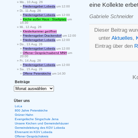
Mo., 10.Aug. 26
eine Kollekte erbe
Friedensgebet Lobeda
um 12:00
Di., 11.Aug. 26
Friedensgebet Lobeda
um 12:00
Gabriele Schneider
Kirche außer Haus - Stadtplatz
um
15:30
Mi., 12.Aug. 26
Dieser Beitrag wur
Kleiderkammer geöffnet
Friedensgebet Drackendorf
um 12:00
unter
Aktuelles
,
Friedensgebet Lobeda
um 12:00
Do., 13.Aug. 26
Eintrag über den
R
Friedensgebet Lobeda
um 12:00
Offener Gesprächsabend MNH
um
20:00
Fr., 14.Aug. 26
Friedensgebet Lobeda
um 12:00
Sa., 15.Aug. 26
Offene Peterskirche
um 14:30
K
Beiträge
Über uns
LoLa
800 Jahre Peterskirche
Grüner Hahn
Evangelische Singschule Jena
Unsere Kirchen und Gemeindehäuser
Gemeindeleitung des KGV Lobeda
Ehrenamt im KGV Lobeda
Offener Gesprächskreis