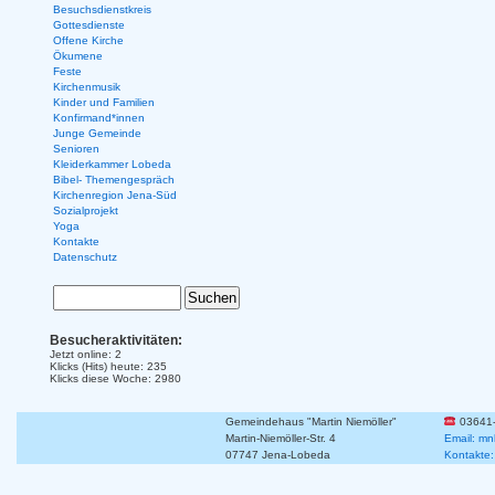
Besuchsdienstkreis
Gottesdienste
Offene Kirche
Ökumene
Feste
Kirchenmusik
Kinder und Familien
Konfirmand*innen
Junge Gemeinde
Senioren
Kleiderkammer Lobeda
Bibel- Themengespräch
Kirchenregion Jena-Süd
Sozialprojekt
Yoga
Kontakte
Datenschutz
Besucheraktivitäten:
Jetzt online: 2
Klicks (Hits) heute: 235
Klicks diese Woche: 2980
Gemeindehaus "Martin Niemöller"
03641
Martin-Niemöller-Str. 4
Email: mn
07747 Jena-Lobeda
Kontakte