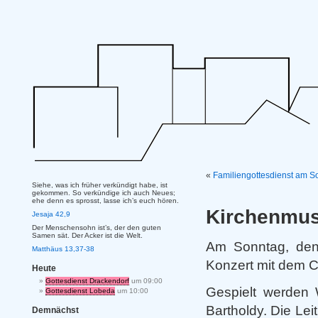
«
Familiengottesdienst am S
Siehe, was ich früher verkündigt habe, ist
gekommen. So verkündige ich auch Neues;
ehe denn es sprosst, lasse ich’s euch hören.
Kirchenmus
Jesaja 42,9
Der Menschensohn ist’s, der den guten
Samen sät. Der Acker ist die Welt.
Am Sonntag, de
Matthäus 13,37-38
Konzert mit dem 
Heute
Gottesdienst Drackendorf
um 09:00
Gespielt werden 
Gottesdienst Lobeda
um 10:00
Bartholdy. Die Leit
Demnächst