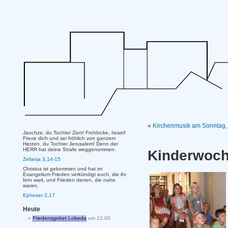
«
Kirchenmusik am Sonntag,
Jauchze, du Tochter Zion! Frohlocke, Israel!
Freue dich und sei fröhlich von ganzem
Herzen, du Tochter Jerusalem! Denn der
HERR hat deine Strafe weggenommen.
Kinderwoche
Zefanja 3,14-15
Christus ist gekommen und hat im
Evangelium Frieden verkündigt euch, die ihr
fern wart, und Frieden denen, die nahe
waren.
Epheser 2,17
Heute
Friedensgebet Lobeda
um 12:00