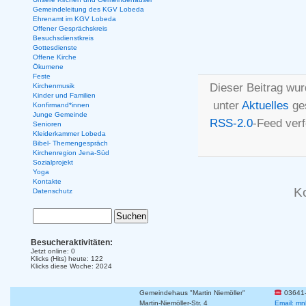
Gemeindeleitung des KGV Lobeda
Ehrenamt im KGV Lobeda
Offener Gesprächskreis
Besuchsdienstkreis
Gottesdienste
Offene Kirche
Ökumene
Feste
Dieser Beitrag wur
Kirchenmusik
Kinder und Familien
unter
Aktuelles
ges
Konfirmand*innen
Junge Gemeinde
RSS-2.0
-Feed ver
Senioren
Kleiderkammer Lobeda
Bibel- Themengespräch
Kirchenregion Jena-Süd
Sozialprojekt
Yoga
Kontakte
K
Datenschutz
Besucheraktivitäten:
Jetzt online: 0
Klicks (Hits) heute: 122
Klicks diese Woche: 2024
Gemeindehaus "Martin Niemöller"
03641
Martin-Niemöller-Str. 4
Email: mn