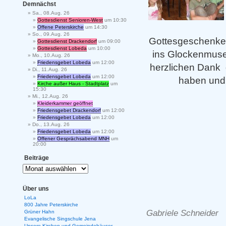
Demnächst
Sa., 08.Aug. 26
Gottesdienst Senioren-West
um 10:30
Offene Peterskirche
um 14:30
So., 09.Aug. 26
Gottesgeschenke”
Gottesdienst Drackendorf
um 09:00
Gottesdienst Lobeda
um 10:00
ins Glockenmuse
Mo., 10.Aug. 26
Friedensgebet Lobeda
um 12:00
herzlichen Dank 
Di., 11.Aug. 26
Friedensgebet Lobeda
um 12:00
haben und 
Kirche außer Haus - Stadtplatz
um
15:30
Mi., 12.Aug. 26
Kleiderkammer geöffnet
Friedensgebet Drackendorf
um 12:00
Friedensgebet Lobeda
um 12:00
Do., 13.Aug. 26
Friedensgebet Lobeda
um 12:00
Offener Gesprächsabend MNH
um
20:00
Beiträge
Über uns
LoLa
800 Jahre Peterskirche
Gabriele Schneider
Grüner Hahn
Evangelische Singschule Jena
Unsere Kirchen und Gemeindehäuser