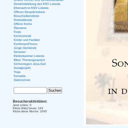
Gemeindeleitung des KGV Lobeda
Ehrenamt im KGV Lobeda
Offener Gesprächskreis
Besuchsdienstkreis
Gottesdienste
Offene Kirche
Ökumene
Feste
Kirchenmusik
Kinder und Familien
Konfirmand*innen
Junge Gemeinde
Senioren
Kleiderkammer Lobeda
Bibel- Themengespräch
Kirchenregion Jena-Süd
Sozialprojekt
Yoga
Kontakte
Datenschutz
Besucheraktivitäten:
Jetzt online: 0
Klicks (Hits) heute: 143
Klicks diese Woche: 2045