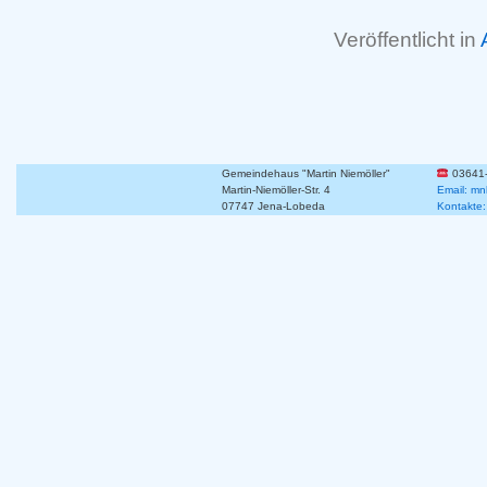
Veröffentlicht in
Gemeindehaus "Martin Niemöller"
03641
Martin-Niemöller-Str. 4
Email: mn
07747 Jena-Lobeda
Kontakte