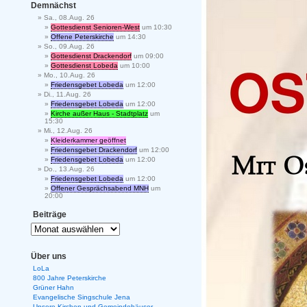
Demnächst
Sa., 08.Aug. 26
Gottesdienst Senioren-West
um 10:30
Offene Peterskirche
um 14:30
So., 09.Aug. 26
Gottesdienst Drackendorf
um 09:00
Gottesdienst Lobeda
um 10:00
Mo., 10.Aug. 26
Friedensgebet Lobeda
um 12:00
Di., 11.Aug. 26
Friedensgebet Lobeda
um 12:00
Kirche außer Haus - Stadtplatz
um
15:30
Mi., 12.Aug. 26
Kleiderkammer geöffnet
Friedensgebet Drackendorf
um 12:00
Friedensgebet Lobeda
um 12:00
Do., 13.Aug. 26
Friedensgebet Lobeda
um 12:00
Offener Gesprächsabend MNH
um
20:00
Beiträge
Über uns
LoLa
800 Jahre Peterskirche
Grüner Hahn
Evangelische Singschule Jena
Unsere Kirchen und Gemeindehäuser