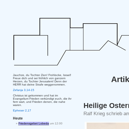
Jauchze, du Tochter Zion! Frohlocke, Israel!
Arti
Freue dich und sei fröhlich von ganzem
Herzen, du Tochter Jerusalem! Denn der
HERR hat deine Strafe weggenommen.
Zefanja 3,14-15
Christus ist gekommen und hat im
Evangelium Frieden verkündigt euch, die ihr
fern wart, und Frieden denen, die nahe
Heilige Oste
waren.
Epheser 2,17
Ralf Krieg schrieb am
Heute
Friedensgebet Lobeda
um 12:00