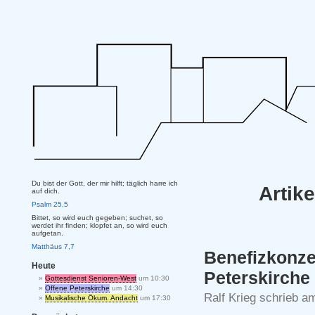
Du bist der Gott, der mir hilft; täglich harre ich
Artik
auf dich.
Psalm 25,5
Bittet, so wird euch gegeben; suchet, so
werdet ihr finden; klopfet an, so wird euch
aufgetan.
Matthäus 7,7
Benefizkonze
Heute
Peterskirche
Gottesdienst Senioren-West
um 10:30
Offene Peterskirche
um 14:30
Ralf Krieg schrieb a
Musikalische Ökum. Andacht
um 17:30