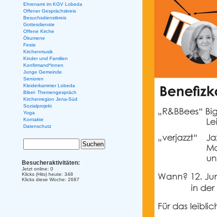
Ehrenamt im KGV Lobeda
Offener Gesprächskreis
Besuchsdienstkreis
Gottesdienste
Offene Kirche
Ökumene
Feste
Kirchenmusik
Kinder und Familien
Konfirmand*innen
Junge Gemeinde
Senioren
Kleiderkammer Lobeda
Bibel- Themengespräch
Kirchenregion Jena-Süd
Sozialprojekt
Yoga
Kontakte
Datenschutz
Besucheraktivitäten:
Jetzt online: 0
Klicks (Hits) heute: 348
Klicks diese Woche: 2687