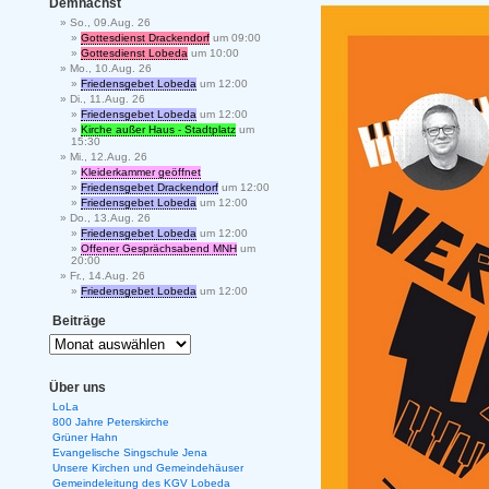
Demnächst
So., 09.Aug. 26
Gottesdienst Drackendorf
um 09:00
Gottesdienst Lobeda
um 10:00
Mo., 10.Aug. 26
Friedensgebet Lobeda
um 12:00
Di., 11.Aug. 26
Friedensgebet Lobeda
um 12:00
Kirche außer Haus - Stadtplatz
um
15:30
Mi., 12.Aug. 26
Kleiderkammer geöffnet
Friedensgebet Drackendorf
um 12:00
Friedensgebet Lobeda
um 12:00
Do., 13.Aug. 26
Friedensgebet Lobeda
um 12:00
Offener Gesprächsabend MNH
um
20:00
Fr., 14.Aug. 26
Friedensgebet Lobeda
um 12:00
Beiträge
Über uns
LoLa
800 Jahre Peterskirche
Grüner Hahn
Evangelische Singschule Jena
Unsere Kirchen und Gemeindehäuser
Gemeindeleitung des KGV Lobeda