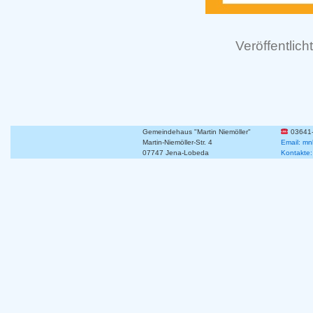
Veröffentlicht
Gemeindehaus "Martin Niemöller"
03641
Martin-Niemöller-Str. 4
Email: mn
07747 Jena-Lobeda
Kontakte