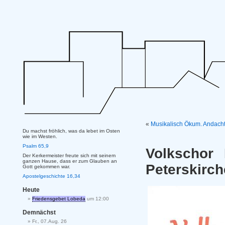
«
Musikalisch Ökum. Andacht
Du machst fröhlich, was da lebet im Osten
wie im Westen.
Psalm 65,9
Volkschor
Der Kerkermeister freute sich mit seinem
ganzen Hause, dass er zum Glauben an
Peterskirc
Gott gekommen war.
Apostelgeschichte 16,34
Heute
Friedensgebet Lobeda
um 12:00
Demnächst
Fr., 07.Aug. 26