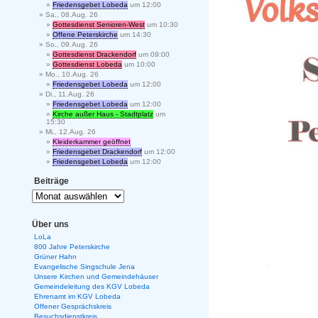
Friedensgebet Lobeda
um 12:00
Sa., 08.Aug. 26
Gottesdienst Senioren-West
um 10:30
Offene Peterskirche
um 14:30
So., 09.Aug. 26
Gottesdienst Drackendorf
um 09:00
Gottesdienst Lobeda
um 10:00
Mo., 10.Aug. 26
Friedensgebet Lobeda
um 12:00
Di., 11.Aug. 26
Friedensgebet Lobeda
um 12:00
Kirche außer Haus - Stadtplatz
um
15:30
Mi., 12.Aug. 26
Kleiderkammer geöffnet
Friedensgebet Drackendorf
um 12:00
Friedensgebet Lobeda
um 12:00
Beiträge
Über uns
LoLa
800 Jahre Peterskirche
Grüner Hahn
Evangelische Singschule Jena
Unsere Kirchen und Gemeindehäuser
Gemeindeleitung des KGV Lobeda
Ehrenamt im KGV Lobeda
Offener Gesprächskreis
Besuchsdienstkreis