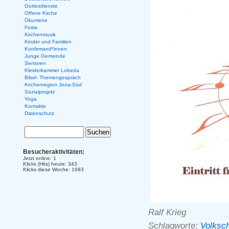
Gottesdienste
Offene Kirche
Ökumene
Feste
Kirchenmusik
Kinder und Familien
Konfirmand*innen
Junge Gemeinde
Senioren
Kleiderkammer Lobeda
Bibel- Themengespräch
Kirchenregion Jena-Süd
Sozialprojekt
Yoga
Kontakte
Datenschutz
Besucheraktivitäten:
Jetzt online: 1
Klicks (Hits) heute: 343
Klicks diese Woche: 1683
Ralf Krieg
Schlagworte:
Volksc