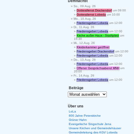
Demnächst
So., 09.Aug. 26
Gottesdienst Drackendorf
um 09:00
Gottesdienst Lobeda
um 10:00
Mo., 10.Aug. 26
Friedensgebet Lobeda
um 12:00
Di., 11.Aug. 26
Friedensgebet Lobeda
um 12:00
Kirche außer Haus - Stadtplatz
um
15:30
Mi., 12.Aug. 26
Kleiderkammer geöffnet
Friedensgebet Drackendorf
um 12:00
Friedensgebet Lobeda
um 12:00
Do., 13.Aug. 26
Friedensgebet Lobeda
um 12:00
Offener Gesprächsabend MNH
um
20:00
Fr., 14.Aug. 26
Friedensgebet Lobeda
um 12:00
Beiträge
Über uns
LoLa
800 Jahre Peterskirche
Grüner Hahn
Evangelische Singschule Jena
Unsere Kirchen und Gemeindehäuser
Gemeindeleitung des KGV Lobeda