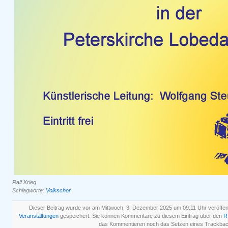
Ralf Krieg
Schlagworte:
Volkschor
Dieser Beitrag wurde vor am Mittwoch, 3. Dezember 2025 um 09:11 Uhr veröffent
Veranstaltungen
gespeichert. Sie können Kommentare zu diesem Eintrag über den
R
das Kommentieren noch das Setzen eines Trackbac