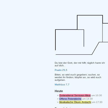
Du bist der Gott, der mir hilft; täglich harre ich
auf dich.
Psalm 25,5
Bittet, so wird euch gegeben; suchet, so
werdet ihr finden; klopfet an, so wird euch
aufgetan.
Matthäus 7,7
Heute
Gottesdienst Senioren-West
um 10:30
Offene Peterskirche
um 14:30
Musikalische Ökum. Andacht
um 17:30