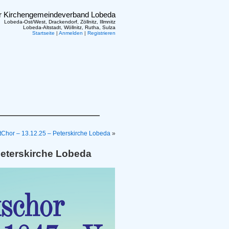
er Kirchengemeindeverband Lobeda
Lobeda-Ost/West, Drackendorf, Zöllnitz, Illmnitz
Lobeda-Altstadt, Wöllnitz, Rutha, Sulza
Startseite
|
Anmelden
|
Registrieren
tChor – 13.12.25 – Peterskirche Lobeda
»
Peterskirche Lobeda