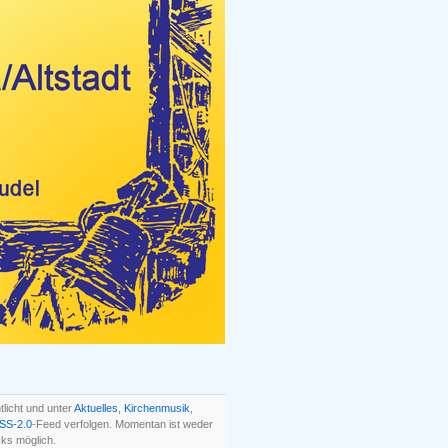
licht und unter
Aktuelles
,
Kirchenmusik
,
SS-2.0
-Feed verfolgen. Momentan ist weder
ks möglich.