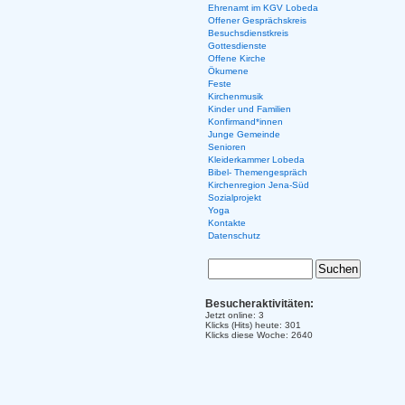
Ehrenamt im KGV Lobeda
Offener Gesprächskreis
Besuchsdienstkreis
Gottesdienste
Offene Kirche
Ökumene
Feste
Kirchenmusik
Kinder und Familien
Konfirmand*innen
Junge Gemeinde
Senioren
Kleiderkammer Lobeda
Bibel- Themengespräch
Kirchenregion Jena-Süd
Sozialprojekt
Yoga
Kontakte
Datenschutz
Besucheraktivitäten:
Jetzt online: 3
Klicks (Hits) heute: 301
Klicks diese Woche: 2640