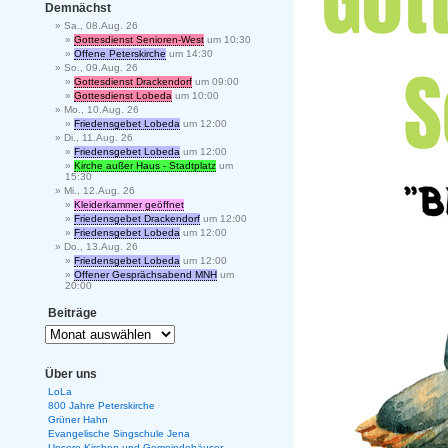
Demnächst
Sa., 08.Aug. 26
Gottesdienst Senioren-West
um 10:30
Offene Peterskirche
um 14:30
So., 09.Aug. 26
Gottesdienst Drackendorf
um 09:00
Gottesdienst Lobeda
um 10:00
Mo., 10.Aug. 26
Friedensgebet Lobeda
um 12:00
Di., 11.Aug. 26
Friedensgebet Lobeda
um 12:00
Kirche außer Haus - Stadtplatz
um
15:30
Mi., 12.Aug. 26
Kleiderkammer geöffnet
Friedensgebet Drackendorf
um 12:00
Friedensgebet Lobeda
um 12:00
Do., 13.Aug. 26
Friedensgebet Lobeda
um 12:00
Offener Gesprächsabend MNH
um
20:00
Beiträge
Über uns
LoLa
800 Jahre Peterskirche
Grüner Hahn
Evangelische Singschule Jena
Unsere Kirchen und Gemeindehäuser