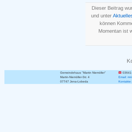
Dieser Beitrag wu
und unter
Aktuelle
können Kommen
Momentan ist 
K
Gemeindehaus "Martin Niemöller"
03641
Martin-Niemöller-Str. 4
Email: mn
07747 Jena-Lobeda
Kontakte