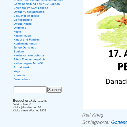
Gemeindeleitung des KGV Lobeda
Ehrenamt im KGV Lobeda
Offener Gesprächskreis
Besuchsdienstkreis
Gottesdienste
Offene Kirche
Ökumene
Feste
Kirchenmusik
Kinder und Familien
Konfirmand*innen
Junge Gemeinde
Senioren
Kleiderkammer Lobeda
Bibel- Themengespräch
Kirchenregion Jena-Süd
Sozialprojekt
Yoga
Kontakte
Datenschutz
Besucheraktivitäten:
Jetzt online: 0
Klicks (Hits) heute: 36
Klicks diese Woche: 1938
Ralf Krieg
Schlagworte:
Gottesd