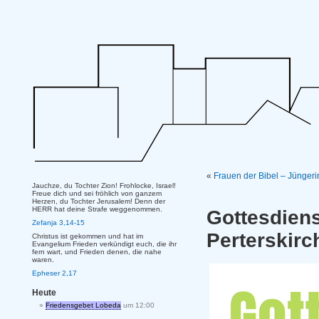
«
Frauen der Bibel – Jünger
Jauchze, du Tochter Zion! Frohlocke, Israel!
Freue dich und sei fröhlich von ganzem
Herzen, du Tochter Jerusalem! Denn der
HERR hat deine Strafe weggenommen.
Gottesdie
Zefanja 3,14-15
Perterskir
Christus ist gekommen und hat im
Evangelium Frieden verkündigt euch, die ihr
fern wart, und Frieden denen, die nahe
waren.
Epheser 2,17
Heute
Friedensgebet Lobeda
um 12:00