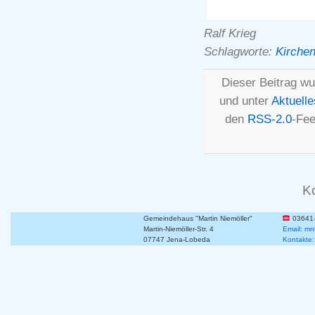
Ralf Krieg
Schlagworte:
Kirchen
Dieser Beitrag wu
und unter
Aktuelle
den
RSS-2.0
-Fee
K
Gemeindehaus "Martin Niemöller"
03641
Martin-Niemöller-Str. 4
Email: mn
07747 Jena-Lobeda
Kontakte