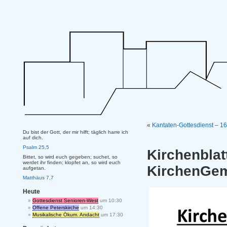
«
Kantaten-Gottesdienst – 1
Du bist der Gott, der mir hilft; täglich harre ich
auf dich.
Psalm 25,5
Kirch
Bittet, so wird euch gegeben; suchet, so
werdet ihr finden; klopfet an, so wird euch
KirchenGe
aufgetan.
Matthäus 7,7
Heute
Gottesdienst Senioren-West
um 10:30
Offene Peterskirche
um 14:30
Musikalische Ökum. Andacht
um 17:30