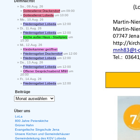
Demnächst
So., 09.Aug. 26
Gottesdienst Drackendorf
um 09:00
Gottesdienst Lobeda
um 10:00
Mo., 10.Aug. 26
Friedensgebet Lobeda
um 12:00
Di., 11.Aug. 26
Friedensgebet Lobeda
um 12:00
Kirche außer Haus - Stadtplatz
um
15:30
Mi., 12.Aug. 26
Kleiderkammer geöffnet
Friedensgebet Drackendorf
um 12:00
Friedensgebet Lobeda
um 12:00
Do., 13.Aug. 26
Friedensgebet Lobeda
um 12:00
Offener Gesprächsabend MNH
um
20:00
Fr., 14.Aug. 26
Friedensgebet Lobeda
um 12:00
Beiträge
Über uns
LoLa
800 Jahre Peterskirche
Grüner Hahn
Evangelische Singschule Jena
Unsere Kirchen und Gemeindehäuser
Gemeindeleitung des KGV Lobeda