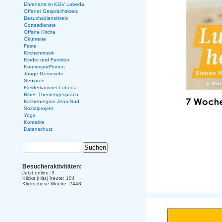
Ehrenamt im KGV Lobeda
Offener Gesprächskreis
Besuchsdienstkreis
Gottesdienste
Offene Kirche
Ökumene
Feste
Kirchenmusik
Kinder und Familien
Konfirmand*innen
Junge Gemeinde
Senioren
Kleiderkammer Lobeda
Bibel- Themengespräch
Kirchenregion Jena-Süd
Sozialprojekt
Yoga
Kontakte
Datenschutz
Besucheraktivitäten:
Jetzt online: 3
Klicks (Hits) heute: 104
Klicks diese Woche: 2443