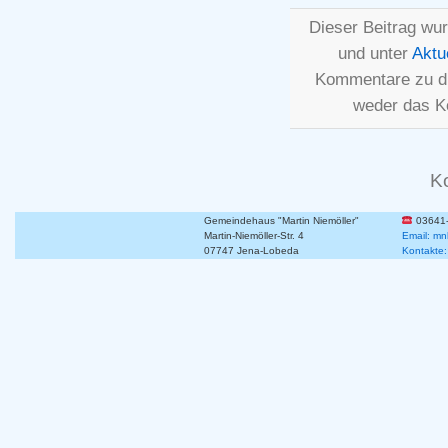
Dieser Beitrag wu
und unter
Aktu
Kommentare zu d
weder das K
K
Gemeindehaus "Martin Niemöller"
03641
Martin-Niemöller-Str. 4
Email: mn
07747 Jena-Lobeda
Kontakte