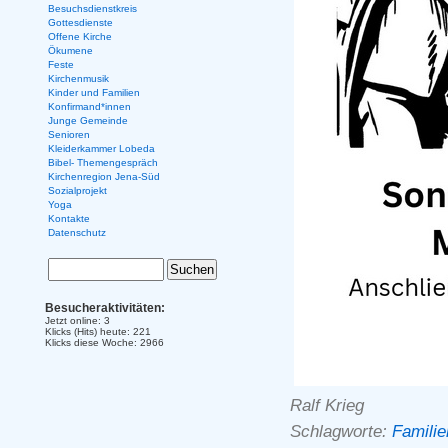
Besuchsdienstkreis
Gottesdienste
Offene Kirche
Ökumene
Feste
Kirchenmusik
Kinder und Familien
Konfirmand*innen
Junge Gemeinde
Senioren
Kleiderkammer Lobeda
Bibel- Themengespräch
Kirchenregion Jena-Süd
Sozialprojekt
Yoga
Kontakte
Datenschutz
Besucheraktivitäten:
Jetzt online: 3
Klicks (Hits) heute: 221
Klicks diese Woche: 2966
Ralf Krieg
Schlagworte:
Familie