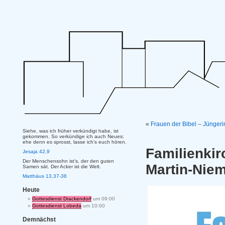
«
Frauen der Bibel – Jünger
Siehe, was ich früher verkündigt habe, ist
gekommen. So verkündige ich auch Neues;
ehe denn es sprosst, lasse ich’s euch hören.
Familienk
Jesaja 42,9
Der Menschensohn ist’s, der den guten
Martin-Niem
Samen sät. Der Acker ist die Welt.
Matthäus 13,37-38
Heute
Gottesdienst Drackendorf
um 09:00
Gottesdienst Lobeda
um 10:00
Demnächst