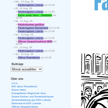
Mo., 10.Aug. 26
Friedensgebet Lobeda
um 12:00
Di., 11.Aug. 26
Friedensgebet Lobeda
um 12:00
Kirche außer Haus - Stadtplatz
um
15:30
Mi., 12.Aug. 26
Kleiderkammer geöffnet
Friedensgebet Drackendorf
um 12:00
Friedensgebet Lobeda
um 12:00
Do., 13.Aug. 26
Friedensgebet Lobeda
um 12:00
Offener Gesprächsabend MNH
um
20:00
Fr., 14.Aug. 26
Friedensgebet Lobeda
um 12:00
Sa., 15.Aug. 26
Offene Peterskirche
um 14:30
Beiträge
Über uns
LoLa
800 Jahre Peterskirche
Grüner Hahn
Evangelische Singschule Jena
Unsere Kirchen und Gemeindehäuser
Gemeindeleitung des KGV Lobeda
Ehrenamt im KGV Lobeda
Offener Gesprächskreis