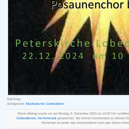
Ralf Krieg
Schlagworte:
Musikalischer Gottesdienst
Dieser Beitrag wurde vor am Montag, 9. Dezember 2024 um 10:03 Uhr veröffent
Gottesdienste
,
Kirchenmusik
gespeichert. Sie können Kommentare zu diesem Ei
Momentan ist weder das Kommentieren noch das Setzen eines