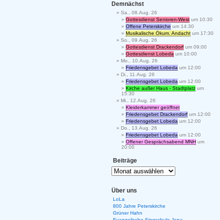
Demnächst
Sa., 08.Aug. 26
Gottesdienst Senioren-West
um 10:30
Offene Peterskirche
um 14:30
Musikalische Ökum. Andacht
um 17:30
So., 09.Aug. 26
Gottesdienst Drackendorf
um 09:00
Gottesdienst Lobeda
um 10:00
Mo., 10.Aug. 26
Friedensgebet Lobeda
um 12:00
Di., 11.Aug. 26
Friedensgebet Lobeda
um 12:00
Kirche außer Haus - Stadtplatz
um
15:30
Mi., 12.Aug. 26
Kleiderkammer geöffnet
Friedensgebet Drackendorf
um 12:00
Friedensgebet Lobeda
um 12:00
Do., 13.Aug. 26
Friedensgebet Lobeda
um 12:00
Offener Gesprächsabend MNH
um
20:00
Beiträge
Über uns
LoLa
800 Jahre Peterskirche
Grüner Hahn
Evangelische Singschule Jena