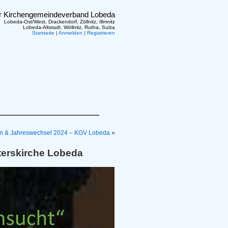
er Kirchengemeindeverband Lobeda
Lobeda-Ost/West, Drackendorf, Zöllnitz, Illmnitz
Lobeda-Altstadt, Wöllnitz, Rutha, Sulza
Startseite
|
Anmelden
|
Registrieren
en & Jahreswechsel 2024 – KGV Lobeda
»
terskirche Lobeda