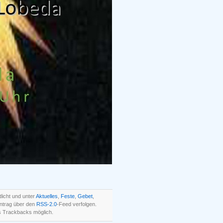
licht und unter
Aktuelles
,
Feste
,
Gebet
,
ntrag über den
RSS-2.0
-Feed verfolgen.
 Trackbacks möglich.