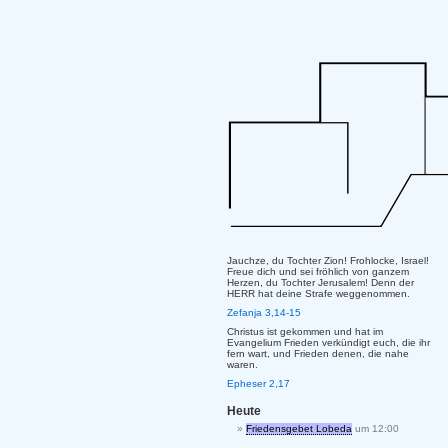
Jauchze, du Tochter Zion! Frohlocke, Israel!
Freue dich und sei fröhlich von ganzem
Herzen, du Tochter Jerusalem! Denn der
HERR hat deine Strafe weggenommen.
Zefanja 3,14-15
Christus ist gekommen und hat im
Evangelium Frieden verkündigt euch, die ihr
fern wart, und Frieden denen, die nahe
waren.
Epheser 2,17
Heute
Friedensgebet Lobeda
um 12:00