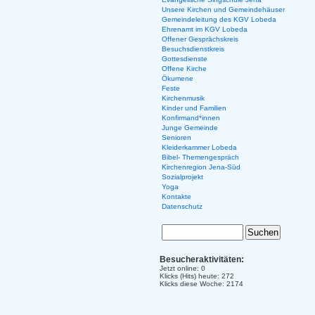
Unsere Kirchen und Gemeindehäuser
Gemeindeleitung des KGV Lobeda
Ehrenamt im KGV Lobeda
Offener Gesprächskreis
Besuchsdienstkreis
Gottesdienste
Offene Kirche
Ökumene
Feste
Kirchenmusik
Kinder und Familien
Konfirmand*innen
Junge Gemeinde
Senioren
Kleiderkammer Lobeda
Bibel- Themengespräch
Kirchenregion Jena-Süd
Sozialprojekt
Yoga
Kontakte
Datenschutz
Besucheraktivitäten:
Jetzt online: 0
Klicks (Hits) heute: 272
Klicks diese Woche: 2174