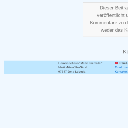
Dieser Beitr
veröffentlicht
Kommentare zu d
weder das K
K
Gemeindehaus "Martin Niemöller"
03641
Martin-Niemöller-Str. 4
Email: mn
07747 Jena-Lobeda
Kontakte