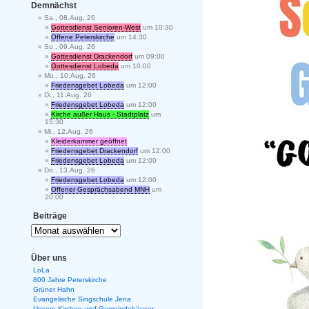
Demnächst
Sa., 08.Aug. 26
Gottesdienst Senioren-West
um 10:30
Offene Peterskirche
um 14:30
So., 09.Aug. 26
Gottesdienst Drackendorf
um 09:00
Gottesdienst Lobeda
um 10:00
Mo., 10.Aug. 26
Friedensgebet Lobeda
um 12:00
Di., 11.Aug. 26
Friedensgebet Lobeda
um 12:00
Kirche außer Haus - Stadtplatz
um
15:30
Mi., 12.Aug. 26
Kleiderkammer geöffnet
Friedensgebet Drackendorf
um 12:00
Friedensgebet Lobeda
um 12:00
Do., 13.Aug. 26
Friedensgebet Lobeda
um 12:00
Offener Gesprächsabend MNH
um
20:00
Beiträge
Über uns
LoLa
800 Jahre Peterskirche
Grüner Hahn
Evangelische Singschule Jena
Unsere Kirchen und Gemeindehäuser