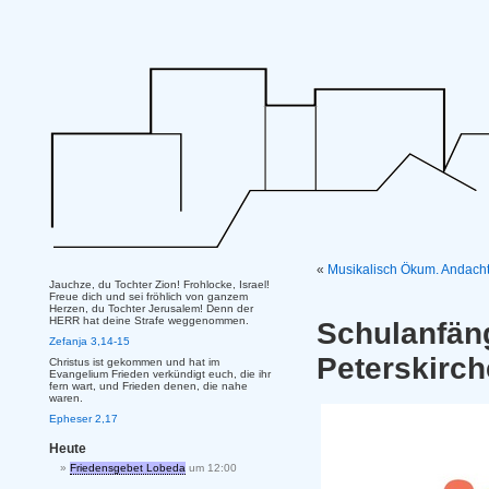
«
Musikalisch Ökum. Andacht
Jauchze, du Tochter Zion! Frohlocke, Israel!
Freue dich und sei fröhlich von ganzem
Herzen, du Tochter Jerusalem! Denn der
HERR hat deine Strafe weggenommen.
Schulanfä
Zefanja 3,14-15
Peterskirc
Christus ist gekommen und hat im
Evangelium Frieden verkündigt euch, die ihr
fern wart, und Frieden denen, die nahe
waren.
Epheser 2,17
Heute
Friedensgebet Lobeda
um 12:00