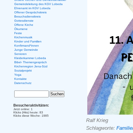
Gemeindeleitung des KGV Lobeda
Ehrenamt im KGV Lobeda
Offener Gesprächskreis
Besuchsdienstkreis
Gottesdienste
Offene Kirche
Ökumene
Feste
Kirchenmusik
Kinder und Familien
Konfirmand*innen
Junge Gemeinde
Senioren
Kleiderkammer Lobeda
Bibel- Themengespräch
Kirchenregion Jena-Süd
Sozialprojekt
Yoga
Kontakte
Datenschutz
Besucheraktivitäten:
Jetzt online: 1
Klicks (Hits) heute: 83
Klicks diese Woche: 1985
Ralf Krieg
Schlagworte:
Familie