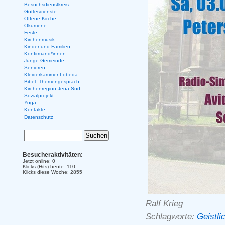
Besuchsdienstkreis
Gottesdienste
Offene Kirche
Ökumene
Feste
Kirchenmusik
Kinder und Familien
Konfirmand*innen
Junge Gemeinde
Senioren
Kleiderkammer Lobeda
Bibel- Themengespräch
Kirchenregion Jena-Süd
Sozialprojekt
Yoga
Kontakte
Datenschutz
Besucheraktivitäten:
Jetzt online: 0
Klicks (Hits) heute: 110
Klicks diese Woche: 2855
Ralf Krieg
Schlagworte:
Geistl