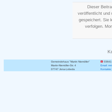
Dieser Beitr
veröffentlicht und
gespeichert. Sie
verfolgen. Mo
K
Gemeindehaus "Martin Niemöller"
03641
Martin-Niemöller-Str. 4
Email: mn
07747 Jena-Lobeda
Kontakte