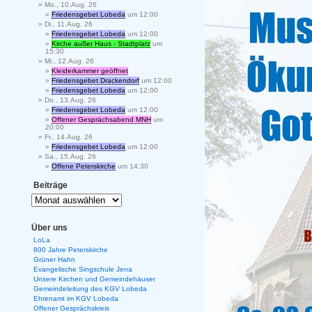
Mo., 10.Aug. 26
Friedensgebet Lobeda
um 12:00
Di., 11.Aug. 26
Friedensgebet Lobeda
um 12:00
Kirche außer Haus - Stadtplatz
um
15:30
Mi., 12.Aug. 26
Kleiderkammer geöffnet
Friedensgebet Drackendorf
um 12:00
Friedensgebet Lobeda
um 12:00
Do., 13.Aug. 26
Friedensgebet Lobeda
um 12:00
Offener Gesprächsabend MNH
um
20:00
Fr., 14.Aug. 26
Friedensgebet Lobeda
um 12:00
Sa., 15.Aug. 26
Offene Peterskirche
um 14:30
Beiträge
Über uns
LoLa
800 Jahre Peterskirche
Grüner Hahn
Evangelische Singschule Jena
Unsere Kirchen und Gemeindehäuser
Gemeindeleitung des KGV Lobeda
Ehrenamt im KGV Lobeda
Offener Gesprächskreis