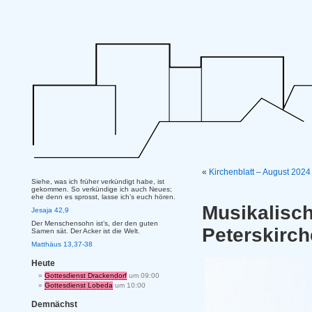
«
Kirchenblatt – August 20
Siehe, was ich früher verkündigt habe, ist
gekommen. So verkündige ich auch Neues;
ehe denn es sprosst, lasse ich’s euch hören.
Musikalis
Jesaja 42,9
Der Menschensohn ist’s, der den guten
Peterskirc
Samen sät. Der Acker ist die Welt.
Matthäus 13,37-38
Heute
Gottesdienst Drackendorf
um 09:00
Gottesdienst Lobeda
um 10:00
Demnächst