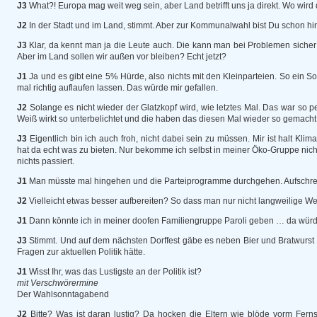
J3
What?! Europa mag weit weg sein, aber Land betrifft uns ja direkt. Wo wir
J2
In der Stadt und im Land, stimmt. Aber zur Kommunalwahl bist Du schon hi
J3
Klar, da kennt man ja die Leute auch. Die kann man bei Problemen sicher
Aber im Land sollen wir außen vor bleiben? Echt jetzt?
J1
Ja und es gibt eine 5% Hürde, also nichts mit den Kleinparteien. So ein 
mal richtig auflaufen lassen. Das würde mir gefallen.
J2
Solange es nicht wieder der Glatzkopf wird, wie letztes Mal. Das war so 
Weiß wirkt so unterbelichtet und die haben das diesen Mal wieder so gemacht
J3
Eigentlich bin ich auch froh, nicht dabei sein zu müssen. Mir ist halt Kli
hat da echt was zu bieten. Nur bekomme ich selbst in meiner Öko-Gruppe nicht
nichts passiert.
J1
Man müsste mal hingehen und die Parteiprogramme durchgehen. Aufschrei
J2
Vielleicht etwas besser aufbereiten? So dass man nur nicht langweilige Web
J1
Dann könnte ich in meiner doofen Familiengruppe Paroli geben … da würd
J3
Stimmt. Und auf dem nächsten Dorffest gäbe es neben Bier und Bratwurst v
Fragen zur aktuellen Politik hätte.
J1
Wisst Ihr, was das Lustigste an der Politik ist?
mit Verschwörermine
Der Wahlsonntagabend
J2
Bitte? Was ist daran lustig? Da hocken die Eltern wie blöde vorm Ferns