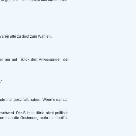
 Da geht man zum ersten Mal hin und wird
 wären alle zu doof zum Wählen.
er nur auf TikTok den Anweisungen der
n?
erade mal geschafft haben. Wenn’s danach
chwert. Die Schule dürfe nicht politisch
enen man die Gesinnung mehr als deutlich