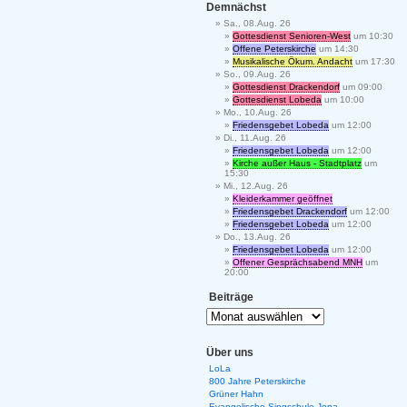
Demnächst
Sa., 08.Aug. 26
Gottesdienst Senioren-West
um 10:30
Offene Peterskirche
um 14:30
Musikalische Ökum. Andacht
um 17:30
So., 09.Aug. 26
Gottesdienst Drackendorf
um 09:00
Gottesdienst Lobeda
um 10:00
Mo., 10.Aug. 26
Friedensgebet Lobeda
um 12:00
Di., 11.Aug. 26
Friedensgebet Lobeda
um 12:00
Kirche außer Haus - Stadtplatz
um
15:30
Mi., 12.Aug. 26
Kleiderkammer geöffnet
Friedensgebet Drackendorf
um 12:00
Friedensgebet Lobeda
um 12:00
Do., 13.Aug. 26
Friedensgebet Lobeda
um 12:00
Offener Gesprächsabend MNH
um
20:00
Beiträge
Über uns
LoLa
800 Jahre Peterskirche
Grüner Hahn
Evangelische Singschule Jena