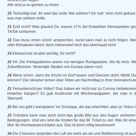
verdreht die Augen
Alle sind ja so gemein zu ihnen …
J3
Tschuldigt mal. Ihr wart das erste Mal wählen? Ich hab‘ mich nicht getraut
was man wählen sollte.
J1
Echt nicht? Was glaubst Du, warum 27% der Erstwähler Kleinparteien gew
TikTok rumturnen.
J2
Das muss einen schon ansprechen, sonst kann man ja nicht folgen. W
oder Klimakram labert, dann interessiert mich das überhaupt nicht.
J3
Klimaschutz ist aber wichtig. Dir nicht?
J2
Nö. Die Freitagsdemos waren nur nerviges Rumgeplärre. Nix für mich. Mi
Zukunftsvision: Vereinigte Staaten von Europa wären cool.
J4
Wenn schon, dann die Kirche im Dorf lassen und Grenzen dicht. Weißt Du w
können? Die Ukrainer lernen über Video am Nachmittag in ihrer Heimatschule
J1
Fernunterricht per Video? Das haben wir nicht mal zu Corona hinbekomme
hinterher hängen? Es gab Ausdrucke mit Wochenaufgaben, die man in d
Steinzeit!
J2
Bei uns gibt’s wenigstens ‘ne Schulapp, die das erleichtert, aber ja: Video-U
J3
Trotzdem kann man doch nicht das große Bild aus den Augen verlieren! D
Bedingungen. Und uns sind die Kosten für das 9€ Ticket zu viel. Was für eine
Mrd. für Hochwasserschäden aus. Das ist doch völlig bescheuert!
J4
Die Chinesen verpesten die Luft viel mehr als wir und Mülltrennung ist auc