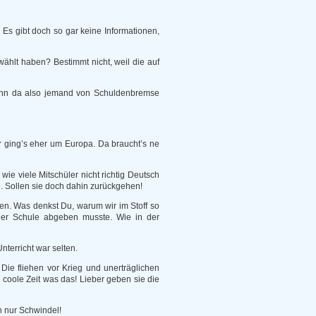
. Es gibt doch so gar keine Informationen,
ählt haben? Bestimmt nicht, weil die auf
enn da also jemand von Schuldenbremse
r ging’s eher um Europa. Da braucht’s ne
ie viele Mitschüler nicht richtig Deutsch
. Sollen sie doch dahin zurückgehen!
n. Was denkst Du, warum wir im Stoff so
er Schule abgeben musste. Wie in der
nterricht war selten.
ie fliehen vor Krieg und unerträglichen
 coole Zeit was das! Lieber geben sie die
h nur Schwindel!