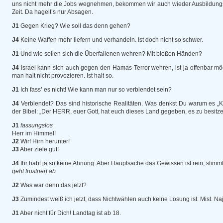
uns nicht mehr die Jobs wegnehmen, bekommen wir auch wieder Ausbildungspl
Zeit. Da hagelt’s nur Absagen.
J1
Gegen Krieg? Wie soll das denn gehen?
J4
Keine Waffen mehr liefern und verhandeln. Ist doch nicht so schwer.
J1
Und wie sollen sich die Überfallenen wehren? Mit bloßen Händen?
J4
Israel kann sich auch gegen den Hamas-Terror wehren, ist ja offenbar mö
man halt nicht provozieren. Ist halt so.
J1
Ich fass’ es nicht! Wie kann man nur so verblendet sein?
J4
Verblendet? Das sind historische Realitäten. Was denkst Du warum es „K
der Bibel: „Der HERR, euer Gott, hat euch dieses Land gegeben, es zu besitze
J1
fassungslos
Herr im Himmel!
J2
Wirf Hirn herunter!
J3
Aber ziele gut!
J4
Ihr habt ja so keine Ahnung. Aber Hauptsache das Gewissen ist rein, stimm
geht frustriert ab
J2
Was war denn das jetzt?
J3
Zumindest weiß ich jetzt, dass Nichtwählen auch keine Lösung ist. Mist. Na
J1
Aber nicht für Dich! Landtag ist ab 18.