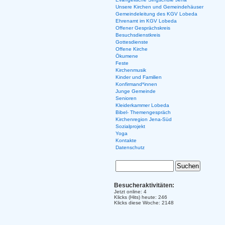
Unsere Kirchen und Gemeindehäuser
Gemeindeleitung des KGV Lobeda
Ehrenamt im KGV Lobeda
Offener Gesprächskreis
Besuchsdienstkreis
Gottesdienste
Offene Kirche
Ökumene
Feste
Kirchenmusik
Kinder und Familien
Konfirmand*innen
Junge Gemeinde
Senioren
Kleiderkammer Lobeda
Bibel- Themengespräch
Kirchenregion Jena-Süd
Sozialprojekt
Yoga
Kontakte
Datenschutz
Besucheraktivitäten:
Jetzt online: 4
Klicks (Hits) heute: 246
Klicks diese Woche: 2148