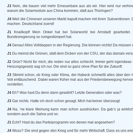
J3
Nein, die bauen viel mehr Erneuerbare aus als wir. Hier wird nur verhi
warum die Solarmodule aus China kommen, statt aus Thüringen?
J4
Weil die Chinesen unseren Markt kaputt machen mit ihren Subventionen. D
machen. Deutschland zuerst!
J1
Knallkopf! Mein Onkel hat bei Solarworld bei Arnstadt gearbeitet.
Bundesregierung so rumgestümpert hat.
J4
Genau! Alles Volldeppen in der Regierung. Die können nichts! Da müssen ma
J1
Du meinst die Grünen, statt dem Dicken von der CDU, der das damals versau
J2
Grün? Nicht für mich, die reden nur alles schlecht. Immer geht irgendwa
Heizungsgesetz sag ich nur. Die sind so ganz ohne Plan für die Zukunft.
J3
Stimmt schon, ob Krieg oder Klima, der Habeck schmeißt alles über den 
Voll enttäuschend. Dabei waren früher mal aus der Friedensbewegung hervo
vorstellen.
J4
Eh? Was hast Du denn dann gewählt? Letzte Generation oder was?
J3
Gar nichts. Hatte ich doch schon gesagt. Mich hat keiner überzeugt.
J4
Na, ‘ne klare Meinung kann man schon ausdrücken. Da gab’s ja wirklich
sondern auch die Sahra und so.
J1
Echt? Hast du das Parteiprogramm von denen mal angesehen?
J4
Wozu? Die sind gegen den Krieg und für mehr Wirtschaft. Dass es uns end