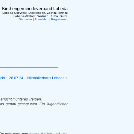
er Kirchengemeindeverband Lobeda
Lobeda-Ost/West, Drackendorf, Zöllnitz, Illmnitz
Lobeda-Altstadt, Wöllnitz, Rutha, Sulza
Startseite
|
Anmelden
|
Registrieren
Nacht – 26.07.24 – Niemöllerhaus Lobeda
»
errscht munteres Treiben.
was genau gesagt wird. Ein Jugendlicher