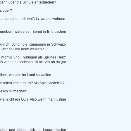
d denn über die Schule entschieden?
n, oder?
 ansprechen. Ich weiß ja, wo die wohnen.
Sonneborn würde den Bernd in Erfurt schon
peinlich! Schon die Kampagne in Schwarz-
. Wer soll die denn wählen?
ma wichtig und Thüringen als „grünes Herz“
s von der Landespolitik mit. Als ob da gar
ben, was die im Land so wollen.
seiten lesen muss? Als Spiel vielleicht?
e ich mitmachen!
ielleicht ein Quiz. Also wenn man lustige
eher und ziehen sich die langweiligsten