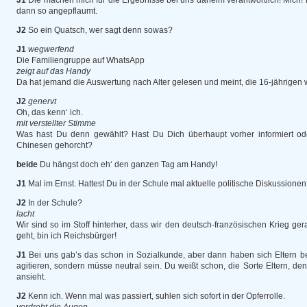
J1
Die machen mich für die Ergebnisse bei uns daheim verantwortlich! Mich!
dann so angepflaumt.
J2
So ein Quatsch, wer sagt denn sowas?
J1
wegwerfend
Die Familiengruppe auf WhatsApp
zeigt auf das Handy
Da hat jemand die Auswertung nach Alter gelesen und meint, die 16-jährigen
J2
genervt
Oh, das kenn‘ ich.
mit verstellter Stimme
Was hast Du denn gewählt? Hast Du Dich überhaupt vorher informiert od
Chinesen gehorcht?
beide
Du hängst doch eh‘ den ganzen Tag am Handy!
J1
Mal im Ernst. Hattest Du in der Schule mal aktuelle politische Diskussione
J2
In der Schule?
lacht
Wir sind so im Stoff hinterher, dass wir den deutsch-französischen Krieg g
geht, bin ich Reichsbürger!
J1
Bei uns gab’s das schon in Sozialkunde, aber dann haben sich Eltern bes
agitieren, sondern müsse neutral sein. Du weißt schon, die Sorte Eltern, d
ansieht.
J2
Kenn ich. Wenn mal was passiert, suhlen sich sofort in der Opferrolle.