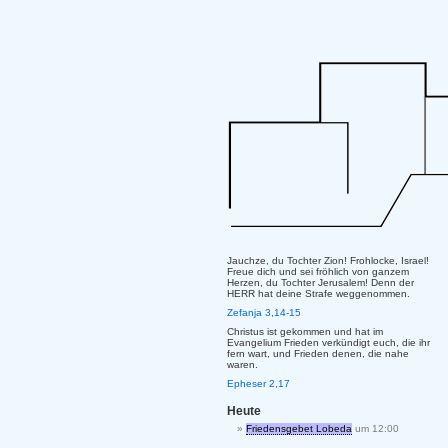
Jauchze, du Tochter Zion! Frohlocke, Israel!
Freue dich und sei fröhlich von ganzem
Herzen, du Tochter Jerusalem! Denn der
HERR hat deine Strafe weggenommen.
Zefanja 3,14-15
Christus ist gekommen und hat im
Evangelium Frieden verkündigt euch, die ihr
fern wart, und Frieden denen, die nahe
waren.
Epheser 2,17
Heute
Friedensgebet Lobeda
um 12:00