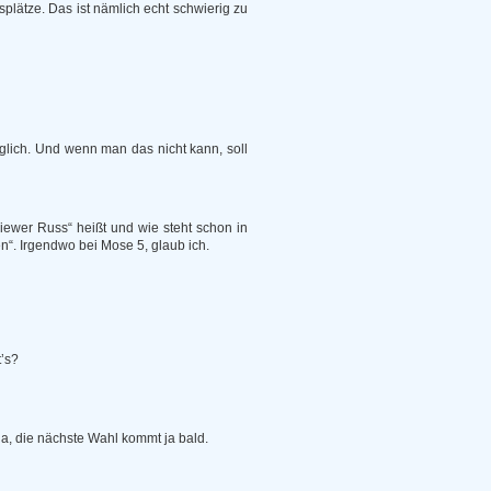
ätze. Das ist nämlich echt schwierig zu
glich. Und wenn man das nicht kann, soll
iewer Russ“ heißt und wie steht schon in
n“. Irgendwo bei Mose 5, glaub ich.
t’s?
ja, die nächste Wahl kommt ja bald.