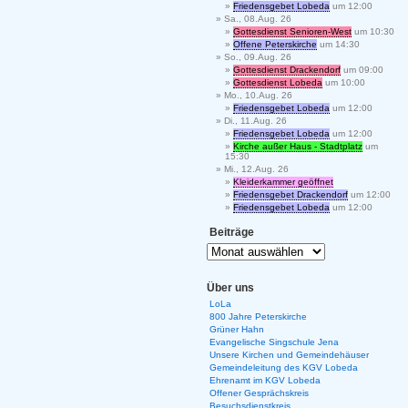
Friedensgebet Lobeda
um 12:00
Sa., 08.Aug. 26
Gottesdienst Senioren-West
um 10:30
Offene Peterskirche
um 14:30
So., 09.Aug. 26
Gottesdienst Drackendorf
um 09:00
Gottesdienst Lobeda
um 10:00
Mo., 10.Aug. 26
Friedensgebet Lobeda
um 12:00
Di., 11.Aug. 26
Friedensgebet Lobeda
um 12:00
Kirche außer Haus - Stadtplatz
um
15:30
Mi., 12.Aug. 26
Kleiderkammer geöffnet
Friedensgebet Drackendorf
um 12:00
Friedensgebet Lobeda
um 12:00
Beiträge
Über uns
LoLa
800 Jahre Peterskirche
Grüner Hahn
Evangelische Singschule Jena
Unsere Kirchen und Gemeindehäuser
Gemeindeleitung des KGV Lobeda
Ehrenamt im KGV Lobeda
Offener Gesprächskreis
Besuchsdienstkreis