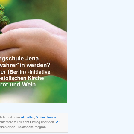
licht und unter
Aktuelles
,
Gottesdienste
,
mmentare zu diesem Eintrag über den
RSS-
tzen eines Trackbacks möglich.