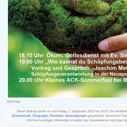
Ralf Krieg
Dieser Beitrag wurde vor am Freitag, 1. September 2023 um 10:57 Uhr veröffent
Kirchenmusik
,
Ökogruppe
,
Ökumene
,
Veranstaltungen
gespeichert. Sie können Ko
2.0
-Feed verfolgen. Momentan ist weder das Kommentieren noch das Se