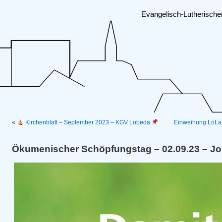
Evangelisch-Lutherisch
«
Kirchenblatt – September 2023 – KGV Lobeda
Einweihung LoLa 
Ökumenischer Schöpfungstag – 02.09.23 – Jo