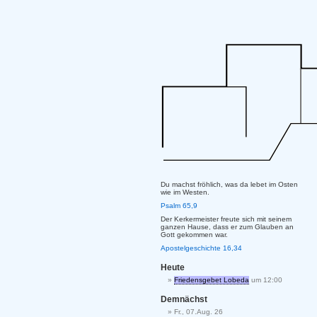
Du machst fröhlich, was da lebet im Osten
wie im Westen.
Psalm 65,9
Der Kerkermeister freute sich mit seinem
ganzen Hause, dass er zum Glauben an
Gott gekommen war.
Apostelgeschichte 16,34
Heute
Friedensgebet Lobeda
um 12:00
Demnächst
Fr., 07.Aug. 26