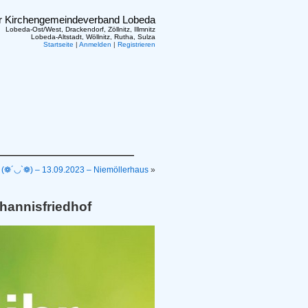
er Kirchengemeindeverband Lobeda
Lobeda-Ost/West, Drackendorf, Zöllnitz, Illmnitz
Lobeda-Altstadt, Wöllnitz, Rutha, Sulza
Startseite
|
Anmelden
|
Registrieren
(❁´◡`❁) – 13.09.2023 – Niemöllerhaus
»
hannisfriedhof