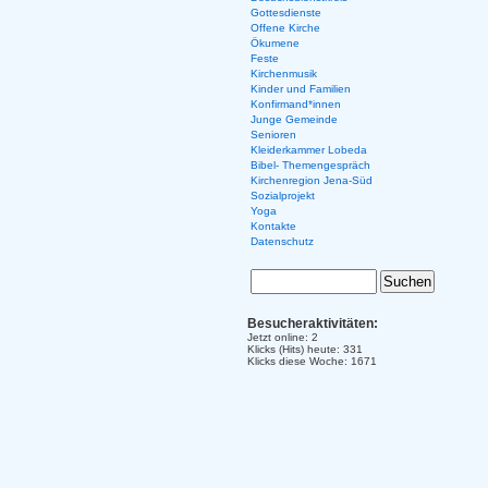
Gottesdienste
Offene Kirche
Ökumene
Feste
Kirchenmusik
Kinder und Familien
Konfirmand*innen
Junge Gemeinde
Senioren
Kleiderkammer Lobeda
Bibel- Themengespräch
Kirchenregion Jena-Süd
Sozialprojekt
Yoga
Kontakte
Datenschutz
Besucheraktivitäten:
Jetzt online: 2
Klicks (Hits) heute: 331
Klicks diese Woche: 1671