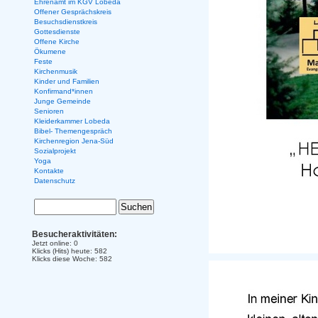
Ehrenamt im KGV Lobeda
Offener Gesprächskreis
Besuchsdienstkreis
Gottesdienste
Offene Kirche
Ökumene
Feste
Kirchenmusik
Kinder und Familien
Konfirmand*innen
Junge Gemeinde
Senioren
Kleiderkammer Lobeda
Bibel- Themengespräch
Kirchenregion Jena-Süd
Sozialprojekt
Yoga
Kontakte
Datenschutz
Besucheraktivitäten:
Jetzt online: 0
Klicks (Hits) heute: 582
Klicks diese Woche: 582