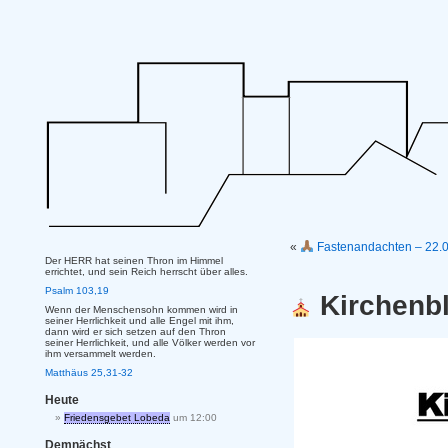
«
Fastenandachten – 22.02
Der HERR hat seinen Thron im Himmel
errichtet, und sein Reich herrscht über alles.
Psalm 103,19
Kirchenbl
Wenn der Menschensohn kommen wird in
seiner Herrlichkeit und alle Engel mit ihm,
dann wird er sich setzen auf den Thron
seiner Herrlichkeit, und alle Völker werden vor
ihm versammelt werden.
Matthäus 25,31-32
Heute
Friedensgebet Lobeda
um 12:00
Demnächst