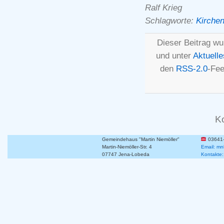
Ralf Krieg
Schlagworte:
Kirchen
Dieser Beitrag wu
und unter
Aktuelle
den
RSS-2.0
-Fee
K
Gemeindehaus "Martin Niemöller"
03641
Martin-Niemöller-Str. 4
Email: mn
07747 Jena-Lobeda
Kontakte