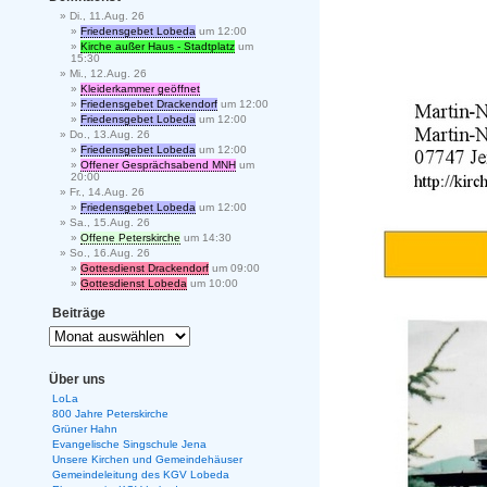
Di., 11.Aug. 26
Friedensgebet Lobeda
um 12:00
Kirche außer Haus - Stadtplatz
um
15:30
Mi., 12.Aug. 26
Kleiderkammer geöffnet
Friedensgebet Drackendorf
um 12:00
Friedensgebet Lobeda
um 12:00
Do., 13.Aug. 26
Friedensgebet Lobeda
um 12:00
Offener Gesprächsabend MNH
um
20:00
Fr., 14.Aug. 26
Friedensgebet Lobeda
um 12:00
Sa., 15.Aug. 26
Offene Peterskirche
um 14:30
So., 16.Aug. 26
Gottesdienst Drackendorf
um 09:00
Gottesdienst Lobeda
um 10:00
Beiträge
Über uns
LoLa
800 Jahre Peterskirche
Grüner Hahn
Evangelische Singschule Jena
Unsere Kirchen und Gemeindehäuser
Gemeindeleitung des KGV Lobeda