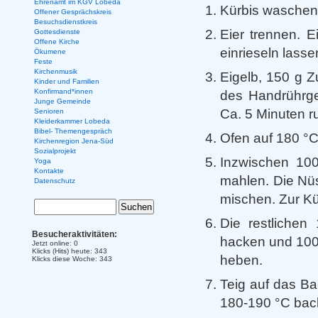
Ehrenamt im KGV Lobeda
Kürbis waschen,
Offener Gesprächskreis
Besuchsdienstkreis
Eier trennen. 
Gottesdienste
Offene Kirche
einrieseln lasse
Ökumene
Feste
Kirchenmusik
Eigelb, 150 g Z
Kinder und Familien
Konfirmand*innen
des Handrührger
Junge Gemeinde
Ca. 5 Minuten r
Senioren
Kleiderkammer Lobeda
Bibel- Themengespräch
Ofen auf 180 °C
Kirchenregion Jena-Süd
Sozialprojekt
Inzwischen 100
Yoga
Kontakte
mahlen. Die Nü
Datenschutz
mischen. Zur Kü
Die restlichen
Besucheraktivitäten:
hacken und 100 
Jetzt online: 0
Klicks (Hits) heute: 343
heben.
Klicks diese Woche: 343
Teig auf das Ba
180-190 °C bac