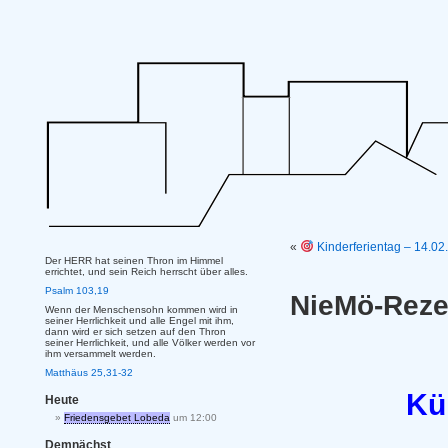
«
Kinderferientag – 14.02
Der HERR hat seinen Thron im Himmel
errichtet, und sein Reich herrscht über alles.
Psalm 103,19
NieMö-Reze
Wenn der Menschensohn kommen wird in
seiner Herrlichkeit und alle Engel mit ihm,
dann wird er sich setzen auf den Thron
seiner Herrlichkeit, und alle Völker werden vor
ihm versammelt werden.
Matthäus 25,31-32
Kü
Heute
Friedensgebet Lobeda
um 12:00
Demnächst