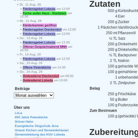
Zutaten
Di., 11.Aug. 26
Friedensgebet Lobeda
um 12:00
500 g
Kürbisfruch
Kirche außer Haus - Stadtplatz
um
4
Eier
15:30
Mi., 12.Aug. 26
200 g
Zucker
Kleiderkammer geöffnet
1 Päckchen
Vanillinzuc
Friedensgebet Drackendorf
um 12:00
250 ml
Pflanzenöl
Friedensgebet Lobeda
um 12:00
Do., 13.Aug. 26
½ TL
Salz
Friedensgebet Lobeda
um 12:00
200 g
Dinkelmehl
Offener Gesprächsabend MNH
um
200 g
Dinkelvollk
20:00
Fr., 14.Aug. 26
½ TL
Backpulver
Friedensgebet Lobeda
um 12:00
2 TL
Natron
Sa., 15.Aug. 26
100 g
gehackte W
Offene Peterskirche
um 14:30
100 g
gemahlene
So., 16.Aug. 26
Gottesdienst Drackendorf
um 09:00
1
unbehandel
Gottesdienst Lobeda
um 10:00
2 TL
Zimtpulver
Belag
Beiträge
250 g
Frischkäse
50 g
Butter
100 g
Puderzucke
Über uns
Zum Bestreuen
LoLa
100 g
(gehackte)
800 Jahre Peterskirche
Grüner Hahn
Evangelische Singschule Jena
Zubereitun
Unsere Kirchen und Gemeindehäuser
Gemeindeleitung des KGV Lobeda