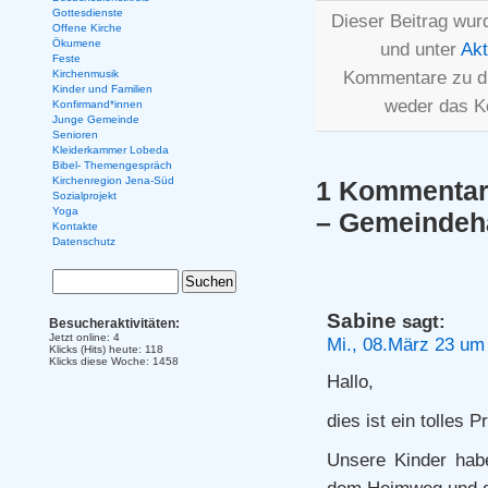
Gottesdienste
Dieser Beitrag wur
Offene Kirche
Ökumene
und unter
Akt
Feste
Kommentare zu d
Kirchenmusik
Kinder und Familien
weder das K
Konfirmand*innen
Junge Gemeinde
Senioren
Kleiderkammer Lobeda
Bibel- Themengespräch
Kirchenregion Jena-Süd
1 Kommentar 
Sozialprojekt
Yoga
– Gemeindeh
Kontakte
Datenschutz
Sabine
sagt:
Besucheraktivitäten:
Jetzt online: 4
Mi., 08.März 23 um
Klicks (Hits) heute: 118
Klicks diese Woche: 1458
Hallo,
dies ist ein tolles P
Unsere Kinder hab