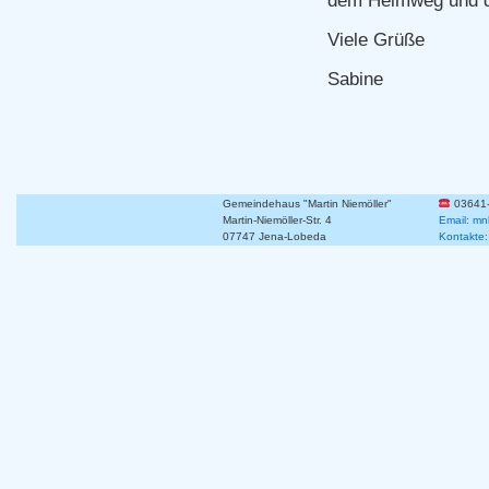
dem Heimweg und d
Viele Grüße
Sabine
Gemeindehaus "Martin Niemöller"
03641
Martin-Niemöller-Str. 4
Email: mn
07747 Jena-Lobeda
Kontakte