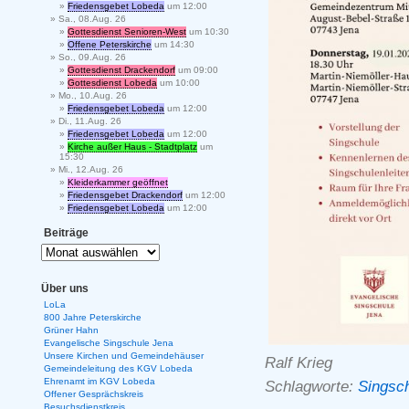
Friedensgebet Lobeda
um 12:00
Sa., 08.Aug. 26
Gottesdienst Senioren-West
um 10:30
Offene Peterskirche
um 14:30
So., 09.Aug. 26
Gottesdienst Drackendorf
um 09:00
Gottesdienst Lobeda
um 10:00
Mo., 10.Aug. 26
Friedensgebet Lobeda
um 12:00
Di., 11.Aug. 26
Friedensgebet Lobeda
um 12:00
Kirche außer Haus - Stadtplatz
um
15:30
Mi., 12.Aug. 26
Kleiderkammer geöffnet
Friedensgebet Drackendorf
um 12:00
Friedensgebet Lobeda
um 12:00
Beiträge
Über uns
LoLa
800 Jahre Peterskirche
Grüner Hahn
Evangelische Singschule Jena
Unsere Kirchen und Gemeindehäuser
Ralf Krieg
Gemeindeleitung des KGV Lobeda
Ehrenamt im KGV Lobeda
Schlagworte:
Singsc
Offener Gesprächskreis
Besuchsdienstkreis