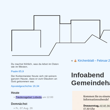
«
Kirchenblatt – Februar
Du machst fröhlich, was da lebet im Osten
wie im Westen.
Psalm 65,9
Infoaben
Der Kerkermeister freute sich mit seinem
ganzen Hause, dass er zum Glauben an
Gemeindeha
Gott gekommen war.
Apostelgeschichte 16,34
Heute
Friedensgebet Lobeda
um 12:00
Demnächst
Fr., 07.Aug. 26