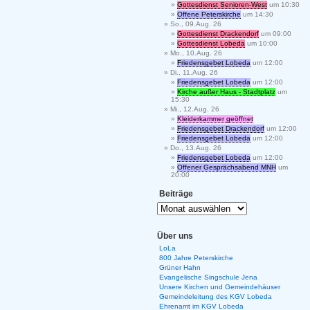
Gottesdienst Senioren-West
um 10:30
Offene Peterskirche
um 14:30
So., 09.Aug. 26
Gottesdienst Drackendorf
um 09:00
Gottesdienst Lobeda
um 10:00
Mo., 10.Aug. 26
Friedensgebet Lobeda
um 12:00
Di., 11.Aug. 26
Friedensgebet Lobeda
um 12:00
Kirche außer Haus - Stadtplatz
um
15:30
Mi., 12.Aug. 26
Kleiderkammer geöffnet
Friedensgebet Drackendorf
um 12:00
Friedensgebet Lobeda
um 12:00
Do., 13.Aug. 26
Friedensgebet Lobeda
um 12:00
Offener Gesprächsabend MNH
um
20:00
Beiträge
Über uns
LoLa
800 Jahre Peterskirche
Grüner Hahn
Evangelische Singschule Jena
Unsere Kirchen und Gemeindehäuser
Gemeindeleitung des KGV Lobeda
Ehrenamt im KGV Lobeda