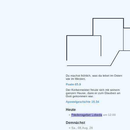
Du machst fröhlich, was da lebet im Osten
wie im Westen.
Psalm 65,9
Der Kerkermeister freute sich mit seinem
ganzen Hause, dass er zum Glauben an
Gott gekommen war.
Apostelgeschichte 16,34
Heute
Friedensgebet Lobeda
um 12:00
Demnächst
Sa., 08.Aug. 26