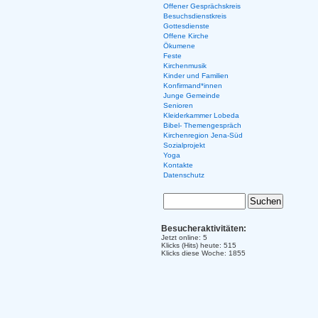
Offener Gesprächskreis
Besuchsdienstkreis
Gottesdienste
Offene Kirche
Ökumene
Feste
Kirchenmusik
Kinder und Familien
Konfirmand*innen
Junge Gemeinde
Senioren
Kleiderkammer Lobeda
Bibel- Themengespräch
Kirchenregion Jena-Süd
Sozialprojekt
Yoga
Kontakte
Datenschutz
Besucheraktivitäten:
Jetzt online: 5
Klicks (Hits) heute: 515
Klicks diese Woche: 1855