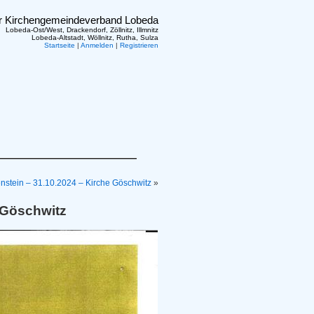
er Kirchengemeindeverband Lobeda
Lobeda-Ost/West, Drackendorf, Zöllnitz, Illmnitz
Lobeda-Altstadt, Wöllnitz, Rutha, Sulza
Startseite
|
Anmelden
|
Registrieren
nstein – 31.10.2024 – Kirche Göschwitz
»
 Göschwitz