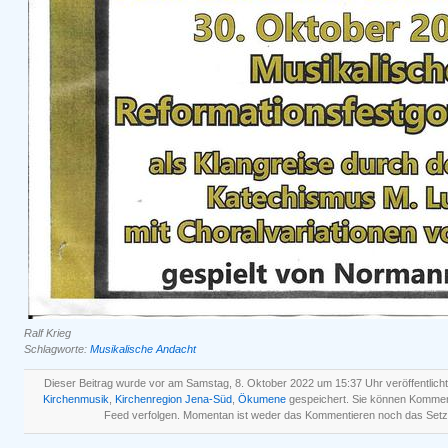
Ralf Krieg
Schlagworte:
Musikalische Andacht
Dieser Beitrag wurde vor am Samstag, 8. Oktober 2022 um 15:37 Uhr veröffentlich
Kirchenmusik
,
Kirchenregion Jena-Süd
,
Ökumene
gespeichert. Sie können Kommen
Feed verfolgen. Momentan ist weder das Kommentieren noch das Setz