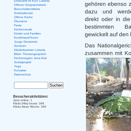
Ehrenamt im KGV Lobeda
gehören ebenso z
Offener Gesprächskreis
Besuchsdienstkreis
dazu und werd
Gottesdienste
Offene Kirche
direkt oder in die
Ökumene
bestimmten Ba
Feste
Kirchenmusik
gewickelt auf den 
Kinder und Familien
Konfirmand*innen
Junge Gemeinde
Das Nationalgeri
Senioren
Kleiderkammer Lobeda
zusammen mit Kok
Bibel- Themengespräch
Kirchenregion Jena-Süd
Sozialprojekt
Yoga
Kontakte
Datenschutz
Besucheraktivitäten:
Jetzt online: 1
Klicks (Hits) heute: 346
Klicks diese Woche: 346