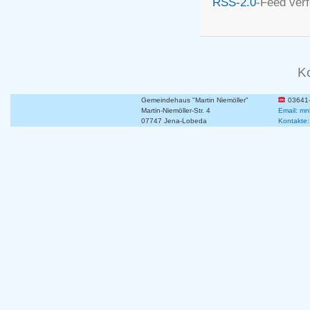
RSS-2.0
-Feed ver
K
Gemeindehaus "Martin Niemöller"
03641
Martin-Niemöller-Str. 4
Email: mn
07747 Jena-Lobeda
Kontakte