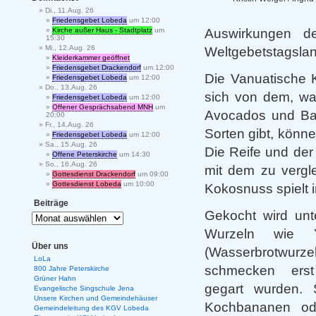
Di., 11.Aug. 26
Friedensgebet Lobeda
um 12:00
Auswirkungen de
Kirche außer Haus - Stadtplatz
um
15:30
Mi., 12.Aug. 26
Weltgebetstagslan
Kleiderkammer geöffnet
Friedensgebet Drackendorf
um 12:00
Die Vanuatische 
Friedensgebet Lobeda
um 12:00
Do., 13.Aug. 26
sich von dem, wa
Friedensgebet Lobeda
um 12:00
Offener Gesprächsabend MNH
um
Avocados und Ba
20:00
Fr., 14.Aug. 26
Sorten gibt, könn
Friedensgebet Lobeda
um 12:00
Sa., 15.Aug. 26
Die Reife und de
Offene Peterskirche
um 14:30
So., 16.Aug. 26
mit dem zu vergl
Gottesdienst Drackendorf
um 09:00
Gottesdienst Lobeda
um 10:00
Kokosnuss spielt i
Beiträge
Gekocht wird unt
Wurzeln wie 
Über uns
(Wasserbrotwurze
LoLa
schmecken ers
800 Jahre Peterskirche
Grüner Hahn
gegart wurden. S
Evangelische Singschule Jena
Unsere Kirchen und Gemeindehäuser
Kochbananen ode
Gemeindeleitung des KGV Lobeda