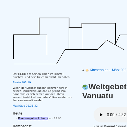
«
Kirchenblatt – März 20
Der HERR hat seinen Thron im Himmel
errichtet, und sein Reich herrscht über alles.
Psalm 103,19
Weltgebet
Wenn der Menschensohn kommen wird in
seiner Herrlichkeit und alle Engel mit ihm,
Vanuatu
dann wird er sich setzen auf den Thron
seiner Herrlichkeit, und alle Völker werden vor
ihm versammelt werden.
Matthäus 25,31-32
Heute
Friedensgebet Lobeda
um 12:00
Demnächst
Kristin Weigel / Ingr