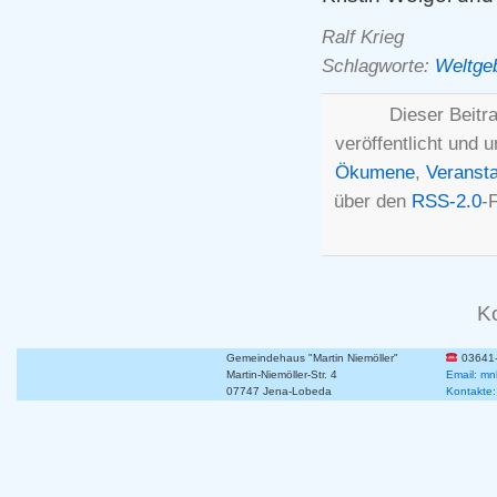
Ralf Krieg
Schlagworte:
Weltge
Dieser Beitr
veröffentlicht und 
Ökumene
,
Veransta
über den
RSS-2.0
-
K
Gemeindehaus "Martin Niemöller"
03641
Martin-Niemöller-Str. 4
Email: mn
07747 Jena-Lobeda
Kontakte