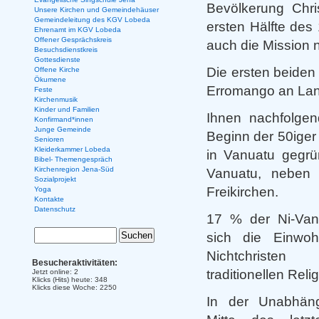
Bevölkerung Chri
Unsere Kirchen und Gemeindehäuser
Gemeindeleitung des KGV Lobeda
ersten Hälfte des
Ehrenamt im KGV Lobeda
Offener Gesprächskreis
auch die Mission 
Besuchsdienstkreis
Gottesdienste
Die ersten beiden
Offene Kirche
Ökumene
Erromango an Lan
Feste
Kirchenmusik
Kinder und Familien
Ihnen nachfolgen
Konfirmand*innen
Junge Gemeinde
Beginn der 50iger
Senioren
Kleiderkammer Lobeda
in Vanuatu gegrü
Bibel- Themengespräch
Kirchenregion Jena-Süd
Vanuatu, neben d
Sozialprojekt
Freikirchen.
Yoga
Kontakte
Datenschutz
17 % der Ni-Van
sich die Einwoh
Nichtchriste
Besucheraktivitäten:
traditionellen Reli
Jetzt online: 2
Klicks (Hits) heute: 348
Klicks diese Woche: 2250
In der Unabhäng