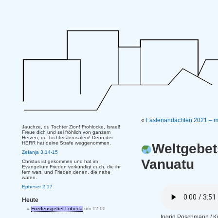
«
Fastenandachten 2021 – mi
Jauchze, du Tochter Zion! Frohlocke, Israel!
Freue dich und sei fröhlich von ganzem
Herzen, du Tochter Jerusalem! Denn der
HERR hat deine Strafe weggenommen.
Weltgebet
Zefanja 3,14-15
Vanuatu
Christus ist gekommen und hat im
Evangelium Frieden verkündigt euch, die ihr
fern wart, und Frieden denen, die nahe
waren.
Epheser 2,17
Heute
Friedensgebet Lobeda
um 12:00
Ingrid Poschmann / Kr