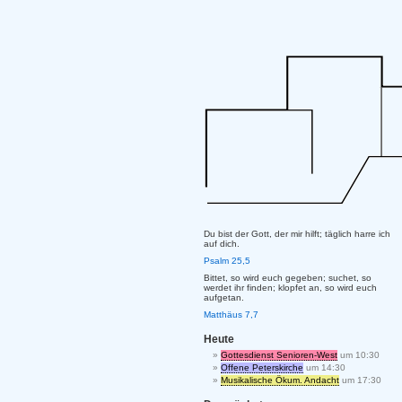
Du bist der Gott, der mir hilft; täglich harre ich
auf dich.
Psalm 25,5
Bittet, so wird euch gegeben; suchet, so
werdet ihr finden; klopfet an, so wird euch
aufgetan.
Matthäus 7,7
Heute
Gottesdienst Senioren-West
um 10:30
Offene Peterskirche
um 14:30
Musikalische Ökum. Andacht
um 17:30