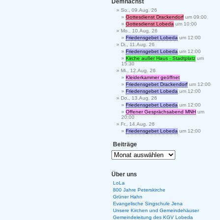
Demnächst
So., 09.Aug. 26
Gottesdienst Drackendorf
um 09:00
Gottesdienst Lobeda
um 10:00
Mo., 10.Aug. 26
Friedensgebet Lobeda
um 12:00
Di., 11.Aug. 26
Friedensgebet Lobeda
um 12:00
Kirche außer Haus - Stadtplatz
um
15:30
Mi., 12.Aug. 26
Kleiderkammer geöffnet
Friedensgebet Drackendorf
um 12:00
Friedensgebet Lobeda
um 12:00
Do., 13.Aug. 26
Friedensgebet Lobeda
um 12:00
Offener Gesprächsabend MNH
um
20:00
Fr., 14.Aug. 26
Friedensgebet Lobeda
um 12:00
Beiträge
Über uns
LoLa
800 Jahre Peterskirche
Grüner Hahn
Evangelische Singschule Jena
Unsere Kirchen und Gemeindehäuser
Gemeindeleitung des KGV Lobeda