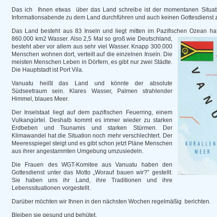
Das ich Ihnen etwas über das Land schreibe ist der momentanen Situat
Informationsabende zu dem Land durchführen und auch keinen Gottesdienst z
Das Land besteht aus 83 Inseln und liegt mitten im Pazifischen Ozean 
860.000 km2 Wasser. Also 2,5 Mal so groß wie Deutschland,
besteht aber vor allem aus sehr viel Wasser. Knapp 300.000
Menschen wohnen dort, verteilt auf die einzelnen Inseln. Die
meisten Menschen Leben in Dörfern, es gibt nur zwei Städte.
Die Hauptstadt ist Port Vila.
Vanuatu heißt das Land und könnte der absolute
Südseetraum sein. Klares Wasser, Palmen strahlender
Himmel, blaues Meer.
Der Inselstaat liegt auf dem pazifischen Feuerring, einem
Vulkangürtel. Deshalb kommt es immer wieder zu starken
Erdbeben und Tsunamis und starken Stürmen. Der
Klimawandel hat die Situation noch mehr verschlechtert. Der
Meeresspiegel steigt und es gibt schon jetzt Pläne Menschen
aus ihrer angestammten Umgebung umzusiedeln.
Die Frauen des WGT-Komitee aus Vanuatu haben den
Gottesdienst unter das Motto „Worauf bauen wir?” gestellt.
Sie haben uns ihr Land, ihre Traditionen und ihre
Lebenssituationen vorgestellt.
Darüber möchten wir Ihnen in den nächsten Wochen regelmäßig berichten.
Bleiben sie gesund und behütet.