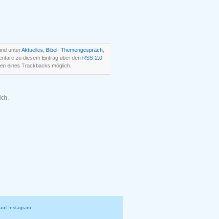
und unter
Aktuelles
,
Bibel- Themengespräch
,
ntare zu diesem Eintrag über den
RSS-2.0
-
en eines Trackbacks möglich.
ich.
auf Instagram