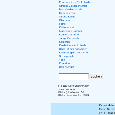
Ehrenamt im KGV Lobeda
Offener Gesprächskreis
Besuchsdienstkreis
Gottesdienste
Offene Kirche
Ökumene
Feste
Kirchenmusik
Kinder und Familien
Konfirmand*innen
Junge Gemeinde
Senioren
Kleiderkammer Lobeda
Bibel- Themengespräch
Kirchenregion Jena-Süd
Sozialprojekt
Yoga
Kontakte
Datenschutz
Besucheraktivitäten:
Jetzt online: 0
Klicks (Hits) heute: 34
Klicks diese Woche: 2373
Gemeindehaus
Martin-Niemöll
07747 Jena-