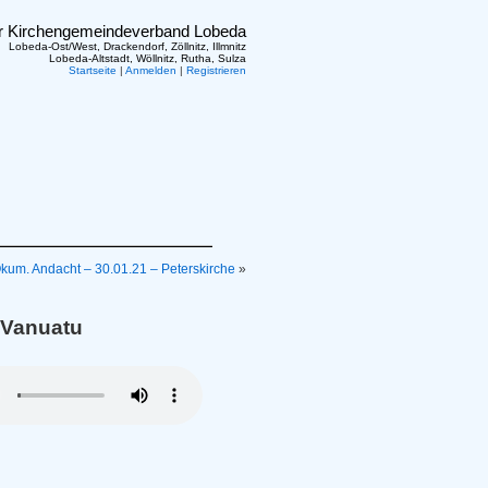
er Kirchengemeindeverband Lobeda
Lobeda-Ost/West, Drackendorf, Zöllnitz, Illmnitz
Lobeda-Altstadt, Wöllnitz, Rutha, Sulza
Startseite
|
Anmelden
|
Registrieren
Ökum. Andacht – 30.01.21 – Peterskirche
»
 Vanuatu