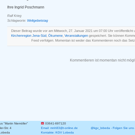
Ihre Ingrid Poschmann
Ralf Krieg
Schlagworte:
Weltgebetstag
Dieser Beitrag wurde vor am Mittwoch, 27. Januar 2021 um 07:00 Uhr veröffentlicht 
Kirchenregion Jena-Süd
,
Ökumene
,
Veranstaltungen
gespeichert. Sie können Komme
Feed verfolgen. Momentan ist weder das Kommentieren noch das Setz
Kommentieren ist momentan nicht mögl
 "Martin Niemöller"
03641-697120
er-Str. 4
Email: mnh83@t-online.de
@kgv_lobeda - Folgen Sie uns 
Lobeda
Kontakte: KGV Lobeda