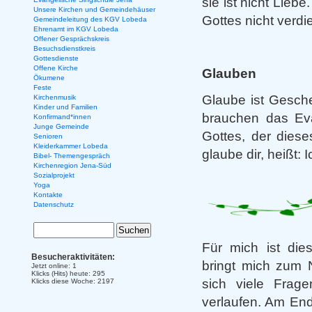
sie ist nicht Lieb
Unsere Kirchen und Gemeindehäuser
Gottes nicht verdi
Gemeindeleitung des KGV Lobeda
Ehrenamt im KGV Lobeda
Offener Gesprächskreis
Besuchsdienstkreis
Gottesdienste
Offene Kirche
Glauben
Ökumene
Feste
Glaube ist Gesche
Kirchenmusik
Kinder und Familien
brauchen das Eva
Konfirmand*innen
Junge Gemeinde
Gottes, der diese
Senioren
Kleiderkammer Lobeda
glaube dir, heißt: 
Bibel- Themengespräch
Kirchenregion Jena-Süd
Sozialprojekt
Yoga
Kontakte
Datenschutz
Für mich ist die
Besucheraktivitäten:
bringt mich zum 
Jetzt online: 1
Klicks (Hits) heute: 295
sich viele Frag
Klicks diese Woche: 2197
verlaufen. Am End