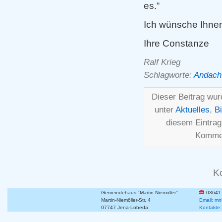
es.“
Ich wünsche Ihne
Ihre Constanze
Ralf Krieg
Schlagworte:
Andach
Dieser Beitrag wur
unter
Aktuelles
,
B
diesem Eintra
Kommen
K
Gemeindehaus "Martin Niemöller"
03641
Martin-Niemöller-Str. 4
Email: mn
07747 Jena-Lobeda
Kontakte