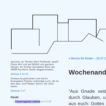
«
Woche für Kinder – 20.07.
Jauchze, du Tochter Zion! Frohlocke, Israel!
Freue dich und sei fröhlich von ganzem
Herzen, du Tochter Jerusalem! Denn der
HERR hat deine Strafe weggenommen.
Wochenanda
Zefanja 3,14-15
Christus ist gekommen und hat im
Evangelium Frieden verkündigt euch, die ihr
fern wart, und Frieden denen, die nahe
waren.
“Aus Gnade seid 
Epheser 2,17
durch Glauben, u
Heute
Friedensgebet Lobeda
um 12:00
aus euch: Gottes 