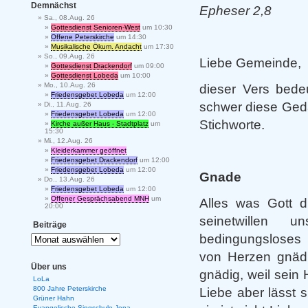
Demnächst
Epheser 2,8
Sa., 08.Aug. 26
Gottesdienst Senioren-West
um 10:30
Offene Peterskirche
um 14:30
Musikalische Ökum. Andacht
um 17:30
So., 09.Aug. 26
Liebe Gemeinde,
Gottesdienst Drackendorf
um 09:00
Gottesdienst Lobeda
um 10:00
Mo., 10.Aug. 26
dieser Vers bedeu
Friedensgebet Lobeda
um 12:00
schwer diese Geda
Di., 11.Aug. 26
Friedensgebet Lobeda
um 12:00
Stichworte.
Kirche außer Haus - Stadtplatz
um
15:30
Mi., 12.Aug. 26
Kleiderkammer geöffnet
Friedensgebet Drackendorf
um 12:00
Friedensgebet Lobeda
um 12:00
Gnade
Do., 13.Aug. 26
Friedensgebet Lobeda
um 12:00
Offener Gesprächsabend MNH
um
Alles was Gott 
20:00
seinetwillen 
Beiträge
bedingungsloses 
von Herzen gnädi
Über uns
gnädig, weil sein 
LoLa
800 Jahre Peterskirche
Liebe aber lässt 
Grüner Hahn
Evangelische Singschule Jena