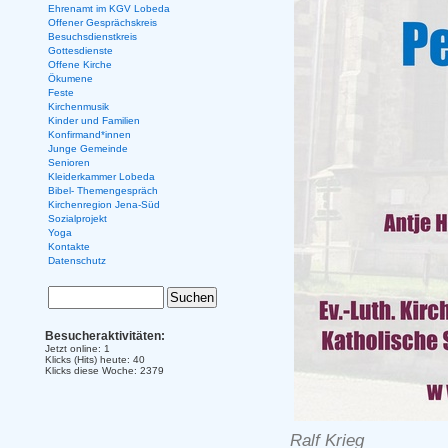
Ehrenamt im KGV Lobeda
Offener Gesprächskreis
Besuchsdienstkreis
Gottesdienste
Offene Kirche
Ökumene
Feste
Kirchenmusik
Kinder und Familien
Konfirmand*innen
Junge Gemeinde
Senioren
Kleiderkammer Lobeda
Bibel- Themengespräch
Kirchenregion Jena-Süd
Sozialprojekt
Yoga
Kontakte
Datenschutz
Besucheraktivitäten:
Jetzt online: 1
Klicks (Hits) heute: 40
Klicks diese Woche: 2379
Ralf Krieg