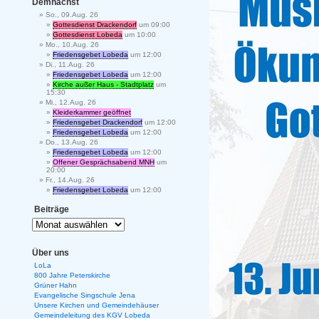
Demnächst
So., 09.Aug. 26
Gottesdienst Drackendorf
um 09:00
Gottesdienst Lobeda
um 10:00
Mo., 10.Aug. 26
Friedensgebet Lobeda
um 12:00
Di., 11.Aug. 26
Friedensgebet Lobeda
um 12:00
Kirche außer Haus - Stadtplatz
um
15:30
Mi., 12.Aug. 26
Kleiderkammer geöffnet
Friedensgebet Drackendorf
um 12:00
Friedensgebet Lobeda
um 12:00
Do., 13.Aug. 26
Friedensgebet Lobeda
um 12:00
Offener Gesprächsabend MNH
um
20:00
Fr., 14.Aug. 26
Friedensgebet Lobeda
um 12:00
Beiträge
Über uns
LoLa
800 Jahre Peterskirche
Grüner Hahn
Evangelische Singschule Jena
Unsere Kirchen und Gemeindehäuser
Gemeindeleitung des KGV Lobeda