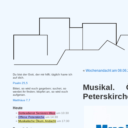
«
Wochenandacht am 08.06
Du bist der Gott, der mir hilft; täglich harre ich
auf dich.
Psalm 25,5
Musikal.
Bittet, so wird euch gegeben; suchet, so
werdet ihr finden; klopfet an, so wird euch
Peterskirch
aufgetan.
Matthäus 7,7
Heute
Gottesdienst Senioren-West
um 10:30
Offene Peterskirche
um 14:30
Musikalische Ökum. Andacht
um 17:30