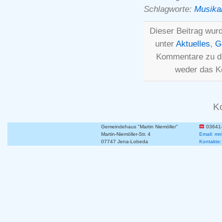
Schlagworte:
Musika
Dieser Beitrag wurd
unter
Aktuelles
,
G
Kommentare zu d
weder das K
K
Gemeindehaus "Martin Niemöller"
03641
Martin-Niemöller-Str. 4
Email: mn
07747 Jena-Lobeda
Kontakte