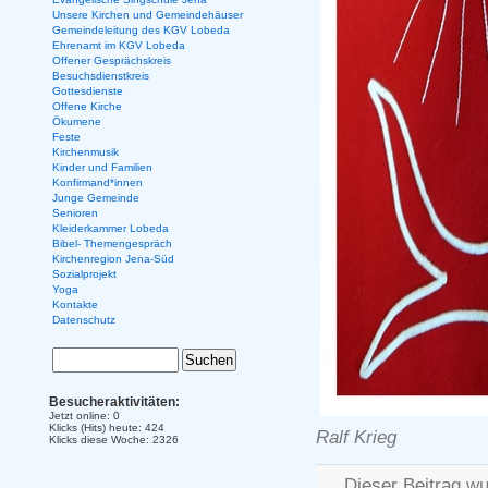
Unsere Kirchen und Gemeindehäuser
Gemeindeleitung des KGV Lobeda
Ehrenamt im KGV Lobeda
Offener Gesprächskreis
Besuchsdienstkreis
Gottesdienste
Offene Kirche
Ökumene
Feste
Kirchenmusik
Kinder und Familien
Konfirmand*innen
Junge Gemeinde
Senioren
Kleiderkammer Lobeda
Bibel- Themengespräch
Kirchenregion Jena-Süd
Sozialprojekt
Yoga
Kontakte
Datenschutz
Besucheraktivitäten:
Jetzt online: 0
Klicks (Hits) heute: 424
Ralf Krieg
Klicks diese Woche: 2326
Dieser Beitrag wu