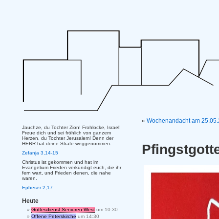
«
Wochenandacht am 25.05
Jauchze, du Tochter Zion! Frohlocke, Israel!
Freue dich und sei fröhlich von ganzem
Herzen, du Tochter Jerusalem! Denn der
HERR hat deine Strafe weggenommen.
Pfingstgott
Zefanja 3,14-15
Christus ist gekommen und hat im
Evangelium Frieden verkündigt euch, die ihr
fern wart, und Frieden denen, die nahe
waren.
Epheser 2,17
Heute
Gottesdienst Senioren-West
um 10:30
Offene Peterskirche
um 14:30