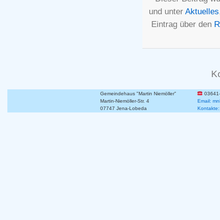
und unter
Aktuelles
Eintrag über den
R
K
Gemeindehaus "Martin Niemöller"
03641
Martin-Niemöller-Str. 4
Email: mn
07747 Jena-Lobeda
Kontakte