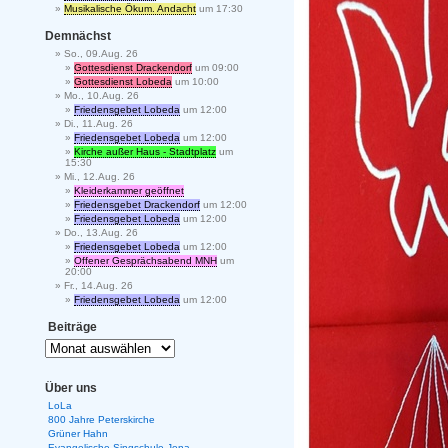
Musikalische Ökum. Andacht
um 17:30
Demnächst
So., 09.Aug. 26
Gottesdienst Drackendorf
um 09:00
Gottesdienst Lobeda
um 10:00
Mo., 10.Aug. 26
Friedensgebet Lobeda
um 12:00
Di., 11.Aug. 26
Friedensgebet Lobeda
um 12:00
Kirche außer Haus - Stadtplatz
um
15:30
Mi., 12.Aug. 26
Kleiderkammer geöffnet
Friedensgebet Drackendorf
um 12:00
Friedensgebet Lobeda
um 12:00
Do., 13.Aug. 26
Friedensgebet Lobeda
um 12:00
Offener Gesprächsabend MNH
um
20:00
Fr., 14.Aug. 26
Friedensgebet Lobeda
um 12:00
Beiträge
Über uns
LoLa
800 Jahre Peterskirche
Grüner Hahn
Evangelische Singschule Jena