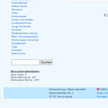
Gottesdienste
Offene Kirche
Ökumene
Feste
K
Kirchenmusik
Kinder und Familien
Konfirmand*innen
Junge Gemeinde
Senioren
Kleiderkammer Lobeda
Bibel- Themengespräch
Kirchenregion Jena-Süd
Sozialprojekt
Yoga
Kontakte
Datenschutz
Besucheraktivitäten:
Jetzt online: 0
Klicks (Hits) heute: 447
Klicks diese Woche: 1787
Gemeindehaus "Martin Niemöller"
03641
Martin-Niemöller-Str. 4
Email: mn
07747 Jena-Lobeda
Kontakte