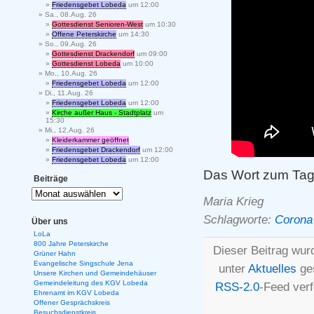
Friedensgebet Lobeda
um 12:00
Sa., 08.Aug. 26
Gottesdienst Senioren-West
um 10:30
Offene Peterskirche
um 14:30
So., 09.Aug. 26
Gottesdienst Drackendorf
um 09:00
Gottesdienst Lobeda
um 10:00
Mo., 10.Aug. 26
Friedensgebet Lobeda
um 12:00
Di., 11.Aug. 26
Friedensgebet Lobeda
um 12:00
Kirche außer Haus - Stadtplatz
um
15:30
Mi., 12.Aug. 26
Kleiderkammer geöffnet
Friedensgebet Drackendorf
um 12:00
Friedensgebet Lobeda
um 12:00
Das Wort zum Tag
Beiträge
Maria Krieg
Schlagworte:
Corona
Über uns
LoLa
800 Jahre Peterskirche
Dieser Beitrag wurd
Grüner Hahn
Evangelische Singschule Jena
unter
Aktuelles
ges
Unsere Kirchen und Gemeindehäuser
Gemeindeleitung des KGV Lobeda
RSS-2.0
-Feed ver
Ehrenamt im KGV Lobeda
Offener Gesprächskreis
Besuchsdienstkreis