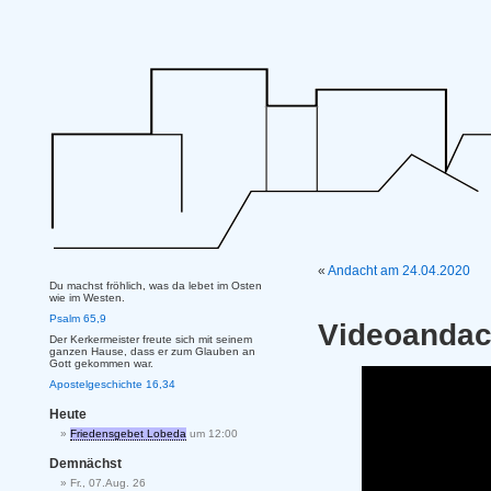
«
Andacht am 24.04.2020
Du machst fröhlich, was da lebet im Osten
wie im Westen.
Psalm 65,9
Videoandac
Der Kerkermeister freute sich mit seinem
ganzen Hause, dass er zum Glauben an
Gott gekommen war.
Apostelgeschichte 16,34
Heute
Friedensgebet Lobeda
um 12:00
Demnächst
Fr., 07.Aug. 26