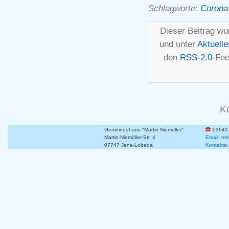
Schlagworte:
Corona
Dieser Beitrag wu
und unter
Aktuelle
den
RSS-2.0
-Fee
K
Gemeindehaus "Martin Niemöller"
03641
Martin-Niemöller-Str. 4
Email: mn
07747 Jena-Lobeda
Kontakte