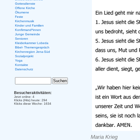
Gottesdienste
Offene Kirche
Ökumene
Feste
Kirchenmusik
Kinder und Familien
Konfirmand*innen
Junge Gemeinde
Senioren
Kleiderkammer Lobeda
Bibel- Themengespräch
Kirchenregion Jena-Süd
Sozialprojekt
Yoga
Kontakte
Datenschutz
Besucheraktivitäten:
Jetzt online: 4
Klicks (Hits) heute: 294
Klicks diese Woche: 1634
Maria Krieg