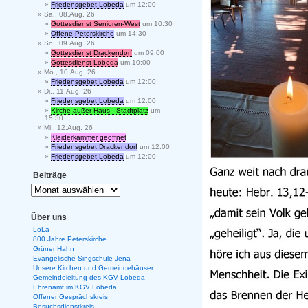
Friedensgebet Lobeda
um 12:00
Sa., 08.Aug. 26
Gottesdienst Senioren-West
um 10:30
Offene Peterskirche
um 14:30
So., 09.Aug. 26
Gottesdienst Drackendorf
um 09:00
Gottesdienst Lobeda
um 10:00
Mo., 10.Aug. 26
Friedensgebet Lobeda
um 12:00
Di., 11.Aug. 26
Friedensgebet Lobeda
um 12:00
Kirche außer Haus - Stadtplatz
um
15:30
Mi., 12.Aug. 26
Kleiderkammer geöffnet
Friedensgebet Drackendorf
um 12:00
Friedensgebet Lobeda
um 12:00
Beiträge
Über uns
LoLa
800 Jahre Peterskirche
Grüner Hahn
Evangelische Singschule Jena
Unsere Kirchen und Gemeindehäuser
Gemeindeleitung des KGV Lobeda
Ehrenamt im KGV Lobeda
Offener Gesprächskreis
Besuchsdienstkreis