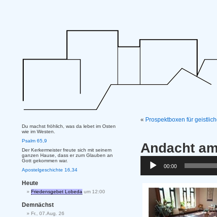
«
Prospektboxen für geistli
Du machst fröhlich, was da lebet im Osten
wie im Westen.
Psalm 65,9
Andacht am
Der Kerkermeister freute sich mit seinem
ganzen Hause, dass er zum Glauben an
Audio-
Gott gekommen war.
00:00
Player
Apostelgeschichte 16,34
Heute
Friedensgebet Lobeda
um 12:00
Demnächst
Fr., 07.Aug. 26