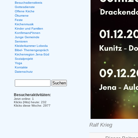
Besuchsdienstkreis
Gottesdienste
Offene Kirche
Ökumene
Feste
Kirchenmusik
Kinder und Familien
Konfirmand*innen
Junge Gemeinde
Senioren
Kleiderkammer Lobeda
Bibel- Themengespräch
Kirchenregion Jena-Süd
Sozialprojekt
Yoga
Kontakte
Datenschutz
Besucheraktivitäten:
Jetzt online: 1
Klicks (Hits) heute: 232
Klicks diese Woche: 2977
Ralf Krieg