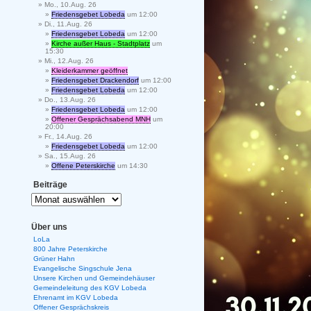
Mo., 10.Aug. 26
Friedensgebet Lobeda
um 12:00
Di., 11.Aug. 26
Friedensgebet Lobeda
um 12:00
Kirche außer Haus - Stadtplatz
um
15:30
Mi., 12.Aug. 26
Kleiderkammer geöffnet
Friedensgebet Drackendorf
um 12:00
Friedensgebet Lobeda
um 12:00
Do., 13.Aug. 26
Friedensgebet Lobeda
um 12:00
Offener Gesprächsabend MNH
um
20:00
Fr., 14.Aug. 26
Friedensgebet Lobeda
um 12:00
Sa., 15.Aug. 26
Offene Peterskirche
um 14:30
Beiträge
Über uns
LoLa
800 Jahre Peterskirche
Grüner Hahn
Evangelische Singschule Jena
Unsere Kirchen und Gemeindehäuser
Gemeindeleitung des KGV Lobeda
Ehrenamt im KGV Lobeda
Offener Gesprächskreis