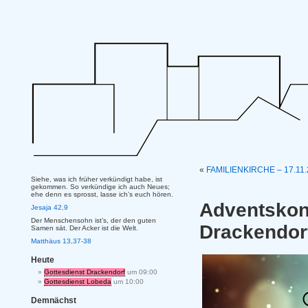
«
FAMILIENKIRCHE – 17.11.2
Siehe, was ich früher verkündigt habe, ist
gekommen. So verkündige ich auch Neues;
ehe denn es sprosst, lasse ich’s euch hören.
Adventskon
Jesaja 42,9
Der Menschensohn ist’s, der den guten
Drackendor
Samen sät. Der Acker ist die Welt.
Matthäus 13,37-38
Heute
Gottesdienst Drackendorf
um 09:00
Gottesdienst Lobeda
um 10:00
Demnächst