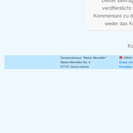
Dieser Beitra
veröffentlicht
Kommentare zu d
weder das K
K
Gemeindehaus "Martin Niemöller"
03641
Martin-Niemöller-Str. 4
Email: mn
07747 Jena-Lobeda
Kontakte