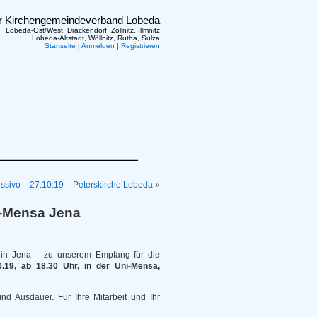
er Kirchengemeindeverband Lobeda
Lobeda-Ost/West, Drackendorf, Zöllnitz, Illmnitz
Lobeda-Altstadt, Wöllnitz, Rutha, Sulza
Startseite
|
Anmelden
|
Registrieren
sivo – 27.10.19 – Peterskirche Lobeda
»
i-Mensa Jena
e in Jena – zu unserem Empfang für die
0.19, ab 18.30 Uhr, in der Uni-Mensa,
und Ausdauer. Für Ihre Mitarbeit und Ihr