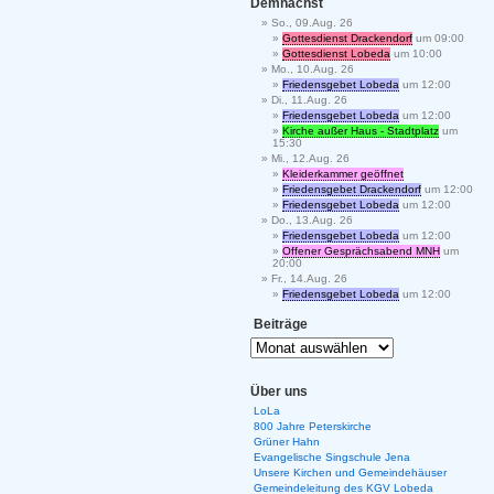
Demnächst
So., 09.Aug. 26
Gottesdienst Drackendorf
um 09:00
Gottesdienst Lobeda
um 10:00
Mo., 10.Aug. 26
Friedensgebet Lobeda
um 12:00
Di., 11.Aug. 26
Friedensgebet Lobeda
um 12:00
Kirche außer Haus - Stadtplatz
um
15:30
Mi., 12.Aug. 26
Kleiderkammer geöffnet
Friedensgebet Drackendorf
um 12:00
Friedensgebet Lobeda
um 12:00
Do., 13.Aug. 26
Friedensgebet Lobeda
um 12:00
Offener Gesprächsabend MNH
um
20:00
Fr., 14.Aug. 26
Friedensgebet Lobeda
um 12:00
Beiträge
Über uns
LoLa
800 Jahre Peterskirche
Grüner Hahn
Evangelische Singschule Jena
Unsere Kirchen und Gemeindehäuser
Gemeindeleitung des KGV Lobeda