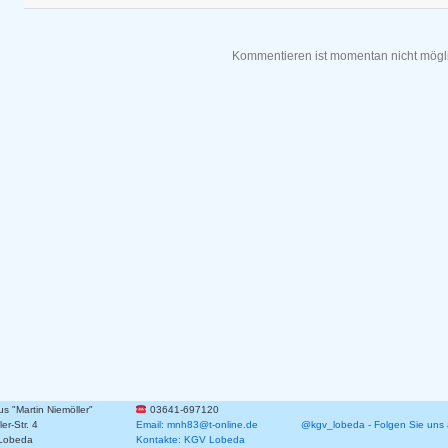
Kommentieren ist momentan nicht mögl
 "Martin Niemöller"
03641-697120
er-Str. 4
Email: mnh83@t-online.de
@kgv_lobeda - Folgen Sie uns 
Lobeda
Kontakte: KGV Lobeda