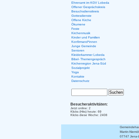
Ehrenamt im KGV Lobeda
Offener Gesprächskreis
Besuchsdienstkreis
Gottesdienste
Offene Kirche
Ökumene
Feste
Kirchenmusik
Kinder und Familien
Konfirmand*innen
Junge Gemeinde
Senioren
Kleiderkammer Lobeda
Bibel- Themengespräch
Kirchenregion Jena-Süd
Sozialprojekt
Yoga
Kontakte
Datenschutz
Besucheraktivitäten:
Jetzt online: 2
Klicks (Hits) heute: 69
Klicks diese Woche: 2408
Gemeindehaus
Martin-Niemöll
07747 Jena-