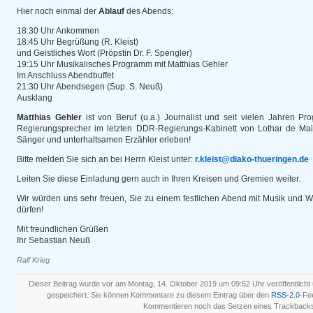
Hier noch einmal der
Ablauf
des Abends:
18:30 Uhr Ankommen
18:45 Uhr Begrüßung (R. Kleist)
und Geistliches Wort (Pröpstin Dr. F. Spengler)
19:15 Uhr Musikalisches Programm mit Matthias Gehler
Im Anschluss Abendbuffet
21:30 Uhr Abendsegen (Sup. S. Neuß)
Ausklang
Matthias Gehler
ist von Beruf (u.a.) Journalist und seit vielen Jahren 
Regierungsprecher im letzten DDR-Regierungs-Kabinett von Lothar de Maiz
Sänger und unterhaltsamen Erzähler erleben!
Bitte melden Sie sich an bei Herrn Kleist unter:
r.kleist@diako-thueringen.de
Leiten Sie diese Einladung gern auch in Ihren Kreisen und Gremien weiter.
Wir würden uns sehr freuen, Sie zu einem festlichen Abend mit Musik und 
dürfen!
Mit freundlichen Grüßen
Ihr Sebastian Neuß
Ralf Krieg
Dieser Beitrag wurde vor am Montag, 14. Oktober 2019 um 09:52 Uhr veröffentlicht
gespeichert. Sie können Kommentare zu diesem Eintrag über den
RSS-2.0
-Fe
Kommentieren noch das Setzen eines Trackbacks