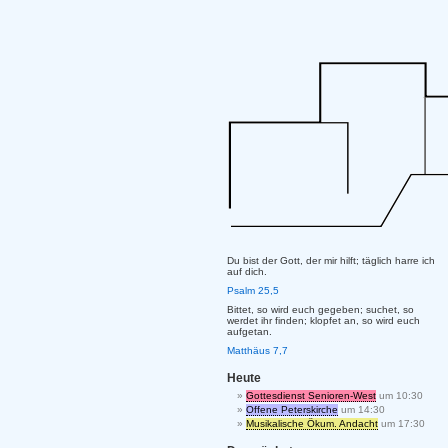
Du bist der Gott, der mir hilft; täglich harre ich
auf dich.
Psalm 25,5
Bittet, so wird euch gegeben; suchet, so
werdet ihr finden; klopfet an, so wird euch
aufgetan.
Matthäus 7,7
Heute
Gottesdienst Senioren-West
um 10:30
Offene Peterskirche
um 14:30
Musikalische Ökum. Andacht
um 17:30