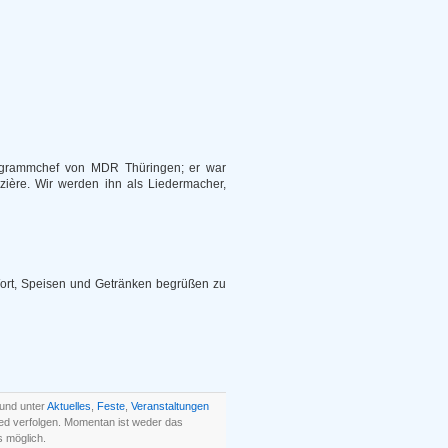
Programmchef von MDR Thüringen; er war
ière. Wir werden ihn als Liedermacher,
Wort, Speisen und Getränken begrüßen zu
 und unter
Aktuelles
,
Feste
,
Veranstaltungen
ed verfolgen. Momentan ist weder das
 möglich.