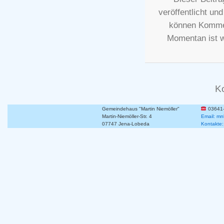
veröffentlicht un
können Kommen
Momentan ist 
K
Gemeindehaus "Martin Niemöller"
03641
Martin-Niemöller-Str. 4
Email: mn
07747 Jena-Lobeda
Kontakte