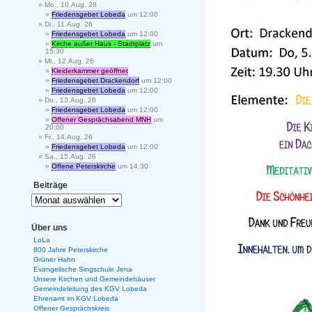
Mo., 10.Aug. 26
Friedensgebet Lobeda
um 12:00
Di., 11.Aug. 26
Friedensgebet Lobeda
um 12:00
Kirche außer Haus - Stadtplatz
um
15:30
Mi., 12.Aug. 26
Kleiderkammer geöffnet
Friedensgebet Drackendorf
um 12:00
Friedensgebet Lobeda
um 12:00
Do., 13.Aug. 26
Friedensgebet Lobeda
um 12:00
Offener Gesprächsabend MNH
um
20:00
Fr., 14.Aug. 26
Friedensgebet Lobeda
um 12:00
Sa., 15.Aug. 26
Offene Peterskirche
um 14:30
Beiträge
Über uns
LoLa
800 Jahre Peterskirche
Grüner Hahn
Evangelische Singschule Jena
Unsere Kirchen und Gemeindehäuser
Gemeindeleitung des KGV Lobeda
Ehrenamt im KGV Lobeda
Offener Gesprächskreis