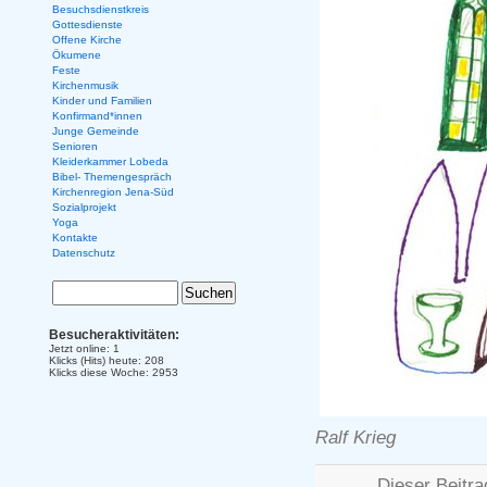
Besuchsdienstkreis
Gottesdienste
Offene Kirche
Ökumene
Feste
Kirchenmusik
Kinder und Familien
Konfirmand*innen
Junge Gemeinde
Senioren
Kleiderkammer Lobeda
Bibel- Themengespräch
Kirchenregion Jena-Süd
Sozialprojekt
Yoga
Kontakte
Datenschutz
Besucheraktivitäten:
Jetzt online: 1
Klicks (Hits) heute: 208
Klicks diese Woche: 2953
Ralf Krieg
Dieser Beitr