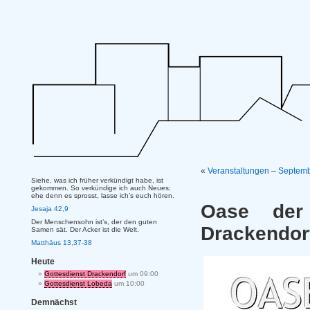
«
Veranstaltungen – Septem
Siehe, was ich früher verkündigt habe, ist
gekommen. So verkündige ich auch Neues;
ehe denn es sprosst, lasse ich’s euch hören.
Oase der
Jesaja 42,9
Der Menschensohn ist’s, der den guten
Drackendor
Samen sät. Der Acker ist die Welt.
Matthäus 13,37-38
Heute
Gottesdienst Drackendorf
um 09:00
Gottesdienst Lobeda
um 10:00
Demnächst