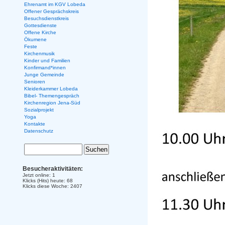
Ehrenamt im KGV Lobeda
Offener Gesprächskreis
Besuchsdienstkreis
Gottesdienste
Offene Kirche
Ökumene
Feste
Kirchenmusik
Kinder und Familien
Konfirmand*innen
Junge Gemeinde
Senioren
Kleiderkammer Lobeda
Bibel- Themengespräch
Kirchenregion Jena-Süd
Sozialprojekt
Yoga
Kontakte
Datenschutz
Besucheraktivitäten:
Jetzt online: 1
Klicks (Hits) heute: 68
Klicks diese Woche: 2407