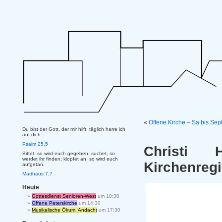
«
Offene Kirche – Sa bis Se
Du bist der Gott, der mir hilft; täglich harre ich
auf dich.
Psalm 25,5
Christi 
Bittet, so wird euch gegeben; suchet, so
werdet ihr finden; klopfet an, so wird euch
Kirchenreg
aufgetan.
Matthäus 7,7
Heute
Gottesdienst Senioren-West
um 10:30
Offene Peterskirche
um 14:30
Musikalische Ökum. Andacht
um 17:30