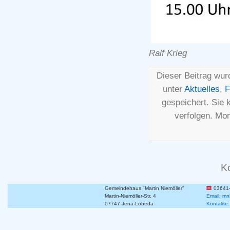
Ralf Krieg
Dieser Beitrag wur
unter
Aktuelles
,
F
gespeichert. Sie
verfolgen. Mo
K
Gemeindehaus "Martin Niemöller"
03641
Martin-Niemöller-Str. 4
Email: mn
07747 Jena-Lobeda
Kontakte