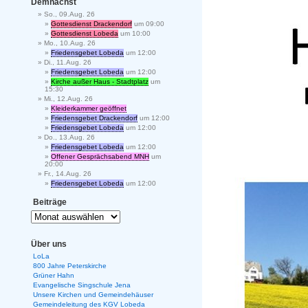
Demnächst
So., 09.Aug. 26
Gottesdienst Drackendorf
um 09:00
Gottesdienst Lobeda
um 10:00
Mo., 10.Aug. 26
Friedensgebet Lobeda
um 12:00
Di., 11.Aug. 26
Friedensgebet Lobeda
um 12:00
Kirche außer Haus - Stadtplatz
um
15:30
Mi., 12.Aug. 26
Kleiderkammer geöffnet
Friedensgebet Drackendorf
um 12:00
Friedensgebet Lobeda
um 12:00
Do., 13.Aug. 26
Friedensgebet Lobeda
um 12:00
Offener Gesprächsabend MNH
um
20:00
Fr., 14.Aug. 26
Friedensgebet Lobeda
um 12:00
Beiträge
Über uns
LoLa
800 Jahre Peterskirche
Grüner Hahn
Evangelische Singschule Jena
Unsere Kirchen und Gemeindehäuser
Gemeindeleitung des KGV Lobeda