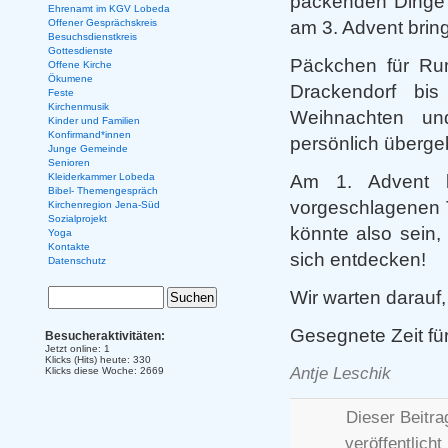
packenden Dinge s
Ehrenamt im KGV Lobeda
am 3. Advent bring
Offener Gesprächskreis
Besuchsdienstkreis
Gottesdienste
Päckchen für Ru
Offene Kirche
Ökumene
Drackendorf bi
Feste
Kirchenmusik
Weihnachten und
Kinder und Familien
Konfirmand*innen
persönlich überge
Junge Gemeinde
Senioren
Am 1. Advent 
Kleiderkammer Lobeda
Bibel- Themengespräch
vorgeschlagenen T
Kirchenregion Jena-Süd
Sozialprojekt
könnte also sein,
Yoga
Kontakte
sich entdecken!
Datenschutz
Wir warten darauf
Gesegnete Zeit
Besucheraktivitäten:
Jetzt online: 1
Klicks (Hits) heute: 330
Antje Leschik
Klicks diese Woche: 2669
Dieser Beitr
veröffentlicht