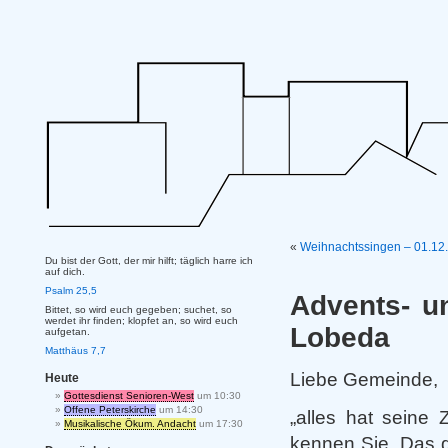
«
Weihnachtssingen – 01.12.2
Du bist der Gott, der mir hilft; täglich harre ich
auf dich.
Psalm 25,5
Advents- u
Bittet, so wird euch gegeben; suchet, so
werdet ihr finden; klopfet an, so wird euch
Lobeda
aufgetan.
Matthäus 7,7
Liebe Gemeinde,
Heute
Gottesdienst Senioren-West
um 10:30
Offene Peterskirche
um 14:30
„alles hat seine 
Musikalische Ökum. Andacht
um 17:30
kennen Sie. Das g