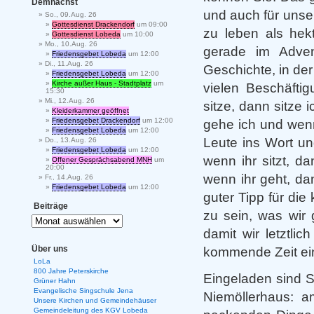
Demnächst
und auch für unse
So., 09.Aug. 26
Gottesdienst Drackendorf
um 09:00
zu leben als hekt
Gottesdienst Lobeda
um 10:00
Mo., 10.Aug. 26
gerade im Adven
Friedensgebet Lobeda
um 12:00
Di., 11.Aug. 26
Geschichte, in der
Friedensgebet Lobeda
um 12:00
Kirche außer Haus - Stadtplatz
um
vielen Beschäftig
15:30
Mi., 12.Aug. 26
sitze, dann sitze
Kleiderkammer geöffnet
Friedensgebet Drackendorf
um 12:00
gehe ich und wen
Friedensgebet Lobeda
um 12:00
Leute ins Wort un
Do., 13.Aug. 26
Friedensgebet Lobeda
um 12:00
wenn ihr sitzt, d
Offener Gesprächsabend MNH
um
20:00
wenn ihr geht, da
Fr., 14.Aug. 26
Friedensgebet Lobeda
um 12:00
guter Tipp für di
Beiträge
zu sein, was wir 
damit wir letztli
Über uns
kommende Zeit ein
LoLa
800 Jahre Peterskirche
Eingeladen sind 
Grüner Hahn
Evangelische Singschule Jena
Niemöllerhaus: a
Unsere Kirchen und Gemeindehäuser
Gemeindeleitung des KGV Lobeda