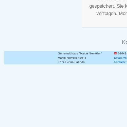
gespeichert. Sie
verfolgen. Mo
K
Gemeindehaus "Martin Niemöller"
03641
Martin-Niemöller-Str. 4
Email: mn
07747 Jena-Lobeda
Kontakte