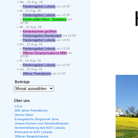
Mo., 10.Aug. 26
Friedensgebet Lobeda
um 12:00
Di., 11.Aug. 26
Friedensgebet Lobeda
um 12:00
Kirche außer Haus - Stadtplatz
um
15:30
Mi., 12.Aug. 26
Kleiderkammer geöffnet
Friedensgebet Drackendorf
um 12:00
Friedensgebet Lobeda
um 12:00
Do., 13.Aug. 26
Friedensgebet Lobeda
um 12:00
Offener Gesprächsabend MNH
um
20:00
Fr., 14.Aug. 26
Friedensgebet Lobeda
um 12:00
Sa., 15.Aug. 26
Offene Peterskirche
um 14:30
Beiträge
Über uns
LoLa
800 Jahre Peterskirche
Grüner Hahn
Evangelische Singschule Jena
Unsere Kirchen und Gemeindehäuser
Gemeindeleitung des KGV Lobeda
Ehrenamt im KGV Lobeda
Offener Gesprächskreis