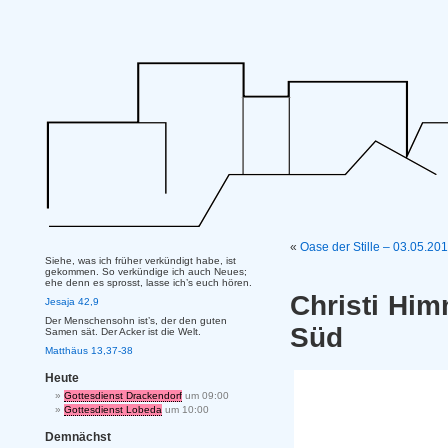
«
Oase der Stille – 03.05.20
Siehe, was ich früher verkündigt habe, ist
gekommen. So verkündige ich auch Neues;
ehe denn es sprosst, lasse ich’s euch hören.
Christi Him
Jesaja 42,9
Der Menschensohn ist’s, der den guten
Süd
Samen sät. Der Acker ist die Welt.
Matthäus 13,37-38
Heute
Gottesdienst Drackendorf
um 09:00
Gottesdienst Lobeda
um 10:00
Demnächst