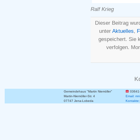
Ralf Krieg
Dieser Beitrag wur
unter
Aktuelles
,
F
gespeichert. Sie
verfolgen. Mo
K
Gemeindehaus "Martin Niemöller"
03641
Martin-Niemöller-Str. 4
Email: mn
07747 Jena-Lobeda
Kontakte