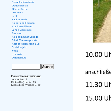
Besuchsdienstkreis
Gottesdienste
Offene Kirche
Ökumene
Feste
Kirchenmusik
Kinder und Familien
Konfirmand*innen
Junge Gemeinde
Senioren
Kleiderkammer Lobeda
Bibel- Themengespräch
Kirchenregion Jena-Süd
Sozialprojekt
Yoga
Kontakte
Datenschutz
Besucheraktivitäten:
Jetzt online: 2
Klicks (Hits) heute: 15
Klicks diese Woche: 2760