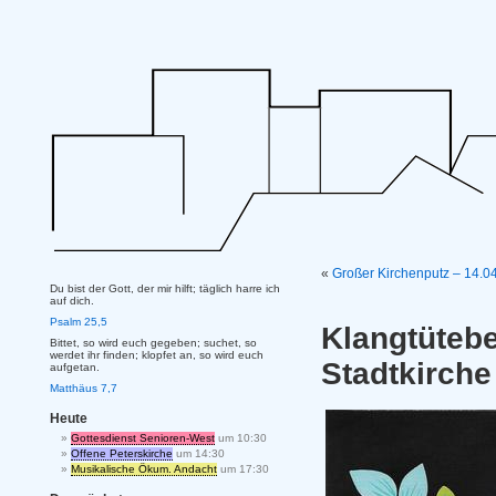
«
Großer Kirchenputz – 14.0
Du bist der Gott, der mir hilft; täglich harre ich
auf dich.
Psalm 25,5
Klangtüt
Bittet, so wird euch gegeben; suchet, so
werdet ihr finden; klopfet an, so wird euch
Stadtkirche
aufgetan.
Matthäus 7,7
Heute
Gottesdienst Senioren-West
um 10:30
Offene Peterskirche
um 14:30
Musikalische Ökum. Andacht
um 17:30