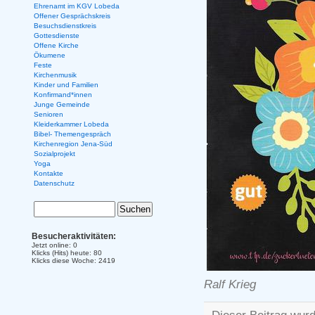
Ehrenamt im KGV Lobeda
Offener Gesprächskreis
Besuchsdienstkreis
Gottesdienste
Offene Kirche
Ökumene
Feste
Kirchenmusik
Kinder und Familien
Konfirmand*innen
Junge Gemeinde
Senioren
Kleiderkammer Lobeda
Bibel- Themengespräch
Kirchenregion Jena-Süd
Sozialprojekt
Yoga
Kontakte
Datenschutz
Besucheraktivitäten:
Jetzt online: 0
Klicks (Hits) heute: 80
Klicks diese Woche: 2419
Ralf Krieg