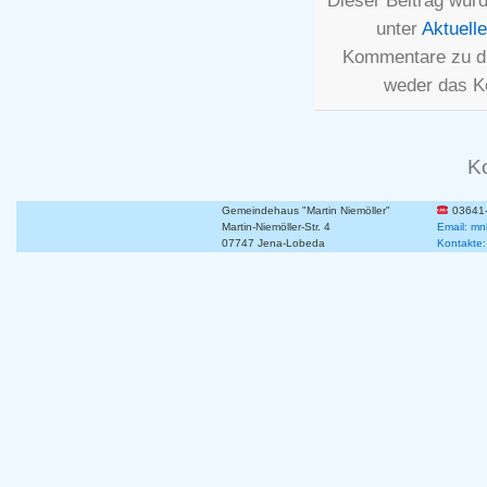
Dieser Beitrag wurd
unter
Aktuell
Kommentare zu d
weder das K
K
Gemeindehaus "Martin Niemöller"
03641
Martin-Niemöller-Str. 4
Email: mn
07747 Jena-Lobeda
Kontakte