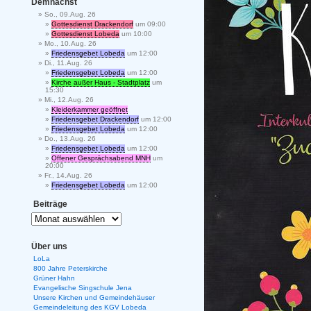
Demnächst
So., 09.Aug. 26
Gottesdienst Drackendorf
um 09:00
Gottesdienst Lobeda
um 10:00
Mo., 10.Aug. 26
Friedensgebet Lobeda
um 12:00
Di., 11.Aug. 26
Friedensgebet Lobeda
um 12:00
Kirche außer Haus - Stadtplatz
um
15:30
Mi., 12.Aug. 26
Kleiderkammer geöffnet
Friedensgebet Drackendorf
um 12:00
Friedensgebet Lobeda
um 12:00
Do., 13.Aug. 26
Friedensgebet Lobeda
um 12:00
Offener Gesprächsabend MNH
um
20:00
Fr., 14.Aug. 26
Friedensgebet Lobeda
um 12:00
Beiträge
Über uns
LoLa
800 Jahre Peterskirche
Grüner Hahn
Evangelische Singschule Jena
Unsere Kirchen und Gemeindehäuser
Gemeindeleitung des KGV Lobeda