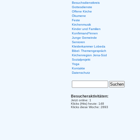
Besuchsdienstkreis
Gottesdienste
Offene Kirche
Ökumene
Feste
Kirchenmusik
Kinder und Familien
Konfirmand*innen
Junge Gemeinde
Senioren
Kleiderkammer Lobeda
Bibel- Themengespräch
Kirchenregion Jena-Süd
Sozialprojekt
Yoga
Kontakte
Datenschutz
Besucheraktivitäten:
Jetzt online: 1
Klicks (Hits) heute: 148
Klicks diese Woche: 2893