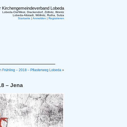
er Kirchengemeindeverband Lobeda
Lobeda-Ost/West, Drackendorf, Zöllnitz, Illmnitz
Lobeda-Altstadt, Wöllnitz, Rutha, Sulza
Startseite
|
Anmelden
|
Registrieren
n Frühling – 2018 – Pflasterweg Lobeda
»
18 – Jena