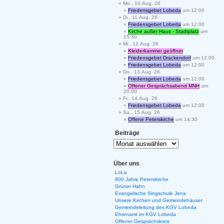
Mo., 10.Aug. 26
Friedensgebet Lobeda
um 12:00
Di., 11.Aug. 26
Friedensgebet Lobeda
um 12:00
Kirche außer Haus - Stadtplatz
um
15:30
Mi., 12.Aug. 26
Kleiderkammer geöffnet
Friedensgebet Drackendorf
um 12:00
Friedensgebet Lobeda
um 12:00
Do., 13.Aug. 26
Friedensgebet Lobeda
um 12:00
Offener Gesprächsabend MNH
um
20:00
Fr., 14.Aug. 26
Friedensgebet Lobeda
um 12:00
Sa., 15.Aug. 26
Offene Peterskirche
um 14:30
Beiträge
Über uns
LoLa
800 Jahre Peterskirche
Grüner Hahn
Evangelische Singschule Jena
Unsere Kirchen und Gemeindehäuser
Gemeindeleitung des KGV Lobeda
Ehrenamt im KGV Lobeda
Offener Gesprächskreis