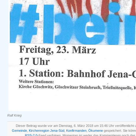
Ralf Krieg
Dieser Beitrag wurde vor am Dienstag, 6. März 2018 um 15:46 Uhr veröffentlicht 
Gemeinde
,
Kirchenregion Jena-Süd
,
Konfirmanden
,
Ökumene
gespeichert. Sie kön
RSS-2.0
-Feed verfolgen. Momentan ist weder das Kommentieren noch das