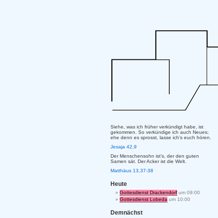
Siehe, was ich früher verkündigt habe, ist
gekommen. So verkündige ich auch Neues;
ehe denn es sprosst, lasse ich’s euch hören.
Jesaja 42,9
Der Menschensohn ist’s, der den guten
Samen sät. Der Acker ist die Welt.
Matthäus 13,37-38
Heute
Gottesdienst Drackendorf
um 09:00
Gottesdienst Lobeda
um 10:00
Demnächst