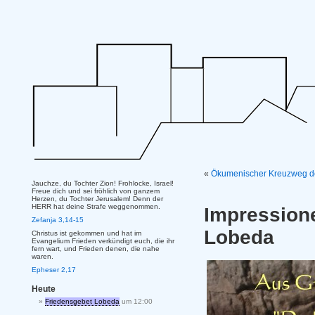
«
Ökumenischer Kreuzweg de
Jauchze, du Tochter Zion! Frohlocke, Israel!
Freue dich und sei fröhlich von ganzem
Herzen, du Tochter Jerusalem! Denn der
HERR hat deine Strafe weggenommen.
Impression
Zefanja 3,14-15
Lobeda
Christus ist gekommen und hat im
Evangelium Frieden verkündigt euch, die ihr
fern wart, und Frieden denen, die nahe
waren.
Epheser 2,17
Heute
Friedensgebet Lobeda
um 12:00