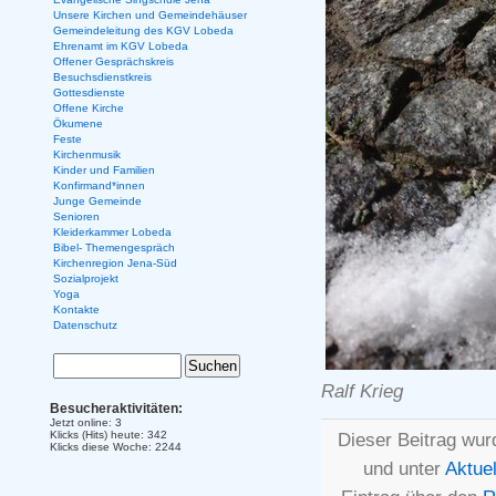
Unsere Kirchen und Gemeindehäuser
Gemeindeleitung des KGV Lobeda
Ehrenamt im KGV Lobeda
Offener Gesprächskreis
Besuchsdienstkreis
Gottesdienste
Offene Kirche
Ökumene
Feste
Kirchenmusik
Kinder und Familien
Konfirmand*innen
Junge Gemeinde
Senioren
Kleiderkammer Lobeda
Bibel- Themengespräch
Kirchenregion Jena-Süd
Sozialprojekt
Yoga
Kontakte
Datenschutz
Ralf Krieg
Besucheraktivitäten:
Jetzt online: 3
Klicks (Hits) heute: 342
Dieser Beitrag wur
Klicks diese Woche: 2244
und unter
Aktuel