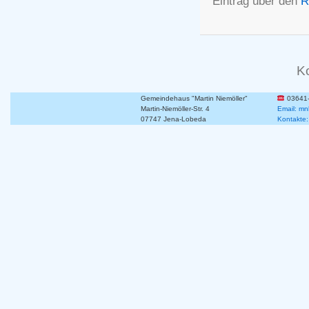
Eintrag über den
R
K
Gemeindehaus "Martin Niemöller"
03641
Martin-Niemöller-Str. 4
Email: mn
07747 Jena-Lobeda
Kontakte