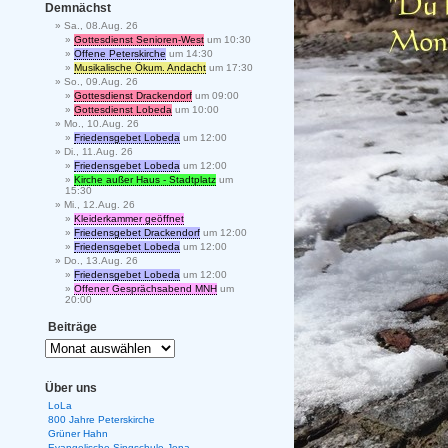
Demnächst
Sa., 08.Aug. 26
Gottesdienst Senioren-West
um 10:30
Offene Peterskirche
um 14:30
Musikalische Ökum. Andacht
um 17:30
So., 09.Aug. 26
Gottesdienst Drackendorf
um 09:00
Gottesdienst Lobeda
um 10:00
Mo., 10.Aug. 26
Friedensgebet Lobeda
um 12:00
Di., 11.Aug. 26
Friedensgebet Lobeda
um 12:00
Kirche außer Haus - Stadtplatz
um
15:30
Mi., 12.Aug. 26
Kleiderkammer geöffnet
Friedensgebet Drackendorf
um 12:00
Friedensgebet Lobeda
um 12:00
Do., 13.Aug. 26
Friedensgebet Lobeda
um 12:00
Offener Gesprächsabend MNH
um
20:00
Beiträge
Über uns
LoLa
800 Jahre Peterskirche
Grüner Hahn
Evangelische Singschule Jena