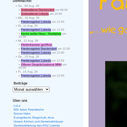
Demnächst
So., 09.Aug. 26
Gottesdienst Drackendorf
um 09:00
Gottesdienst Lobeda
um 10:00
Mo., 10.Aug. 26
Friedensgebet Lobeda
um 12:00
Di., 11.Aug. 26
Friedensgebet Lobeda
um 12:00
Kirche außer Haus - Stadtplatz
um
15:30
Mi., 12.Aug. 26
Kleiderkammer geöffnet
Friedensgebet Drackendorf
um 12:00
Friedensgebet Lobeda
um 12:00
Do., 13.Aug. 26
Friedensgebet Lobeda
um 12:00
Offener Gesprächsabend MNH
um
20:00
Fr., 14.Aug. 26
Friedensgebet Lobeda
um 12:00
Beiträge
Über uns
LoLa
800 Jahre Peterskirche
Grüner Hahn
Evangelische Singschule Jena
Unsere Kirchen und Gemeindehäuser
Gemeindeleitung des KGV Lobeda