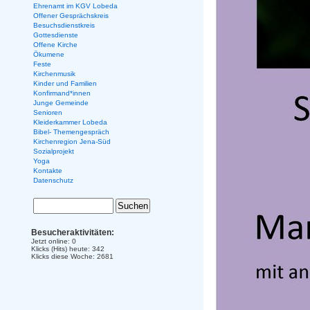
Ehrenamt im KGV Lobeda
Offener Gesprächskreis
Besuchsdienstkreis
Gottesdienste
Offene Kirche
Ökumene
Feste
Kirchenmusik
Kinder und Familien
Konfirmand*innen
Junge Gemeinde
Senioren
Kleiderkammer Lobeda
Bibel- Themengespräch
Kirchenregion Jena-Süd
Sozialprojekt
Yoga
Kontakte
Datenschutz
Besucheraktivitäten:
Jetzt online: 0
Klicks (Hits) heute: 342
Klicks diese Woche: 2681