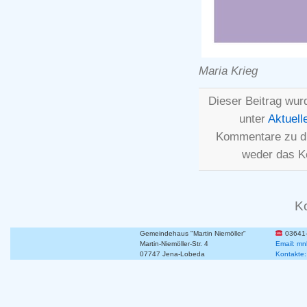
Maria Krieg
Dieser Beitrag wur
unter
Aktuell
Kommentare zu d
weder das K
K
Gemeindehaus "Martin Niemöller"
03641
Martin-Niemöller-Str. 4
Email: mn
07747 Jena-Lobeda
Kontakte