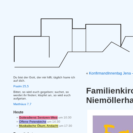
«
KonfirmandInnentag Jena –
Du bist der Gott, der mir hilft; täglich harre ich
auf dich.
Psalm 25,5
Familien
Bittet, so wird euch gegeben; suchet, so
werdet ihr finden; klopfet an, so wird euch
Niemöllerh
aufgetan.
Matthäus 7,7
Heute
Gottesdienst Senioren-West
um 10:30
Offene Peterskirche
um 14:30
Musikalische Ökum. Andacht
um 17:30