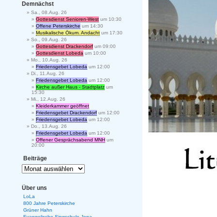
Demnächst
Sa., 08.Aug. 26
Gottesdienst Senioren-West
um 10:30
Offene Peterskirche
um 14:30
Musikalische Ökum. Andacht
um 17:30
So., 09.Aug. 26
Gottesdienst Drackendorf
um 09:00
Gottesdienst Lobeda
um 10:00
Mo., 10.Aug. 26
Friedensgebet Lobeda
um 12:00
Di., 11.Aug. 26
Friedensgebet Lobeda
um 12:00
Kirche außer Haus - Stadtplatz
um
15:30
Mi., 12.Aug. 26
Kleiderkammer geöffnet
Friedensgebet Drackendorf
um 12:00
Friedensgebet Lobeda
um 12:00
Do., 13.Aug. 26
Friedensgebet Lobeda
um 12:00
Offener Gesprächsabend MNH
um
20:00
Beiträge
Über uns
LoLa
800 Jahre Peterskirche
Grüner Hahn
Evangelische Singschule Jena