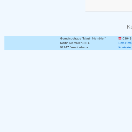
K
Gemeindehaus "Martin Niemöller"
03641
Martin-Niemöller-Str. 4
Email: mn
07747 Jena-Lobeda
Kontakte