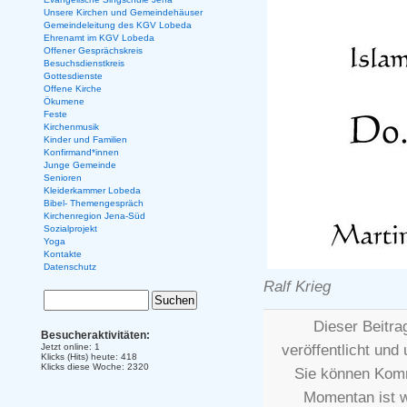
Unsere Kirchen und Gemeindehäuser
Gemeindeleitung des KGV Lobeda
Ehrenamt im KGV Lobeda
Offener Gesprächskreis
Besuchsdienstkreis
Gottesdienste
Offene Kirche
Ökumene
Feste
Kirchenmusik
Kinder und Familien
Konfirmand*innen
Junge Gemeinde
Senioren
Kleiderkammer Lobeda
Bibel- Themengespräch
Kirchenregion Jena-Süd
Sozialprojekt
Yoga
Kontakte
Datenschutz
Ralf Krieg
Dieser Beitr
Besucheraktivitäten:
veröffentlicht und
Jetzt online: 1
Klicks (Hits) heute: 418
Klicks diese Woche: 2320
Sie können Komm
Momentan ist 