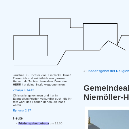
«
Friedensgebet der Religion
Jauchze, du Tochter Zion! Frohlocke, Israel!
Freue dich und sei fröhlich von ganzem
Herzen, du Tochter Jerusalem! Denn der
HERR hat deine Strafe weggenommen.
Gemeinde
Zefanja 3,14-15
Niemöller-
Christus ist gekommen und hat im
Evangelium Frieden verkündigt euch, die ihr
fern wart, und Frieden denen, die nahe
waren.
Epheser 2,17
Heute
Friedensgebet Lobeda
um 12:00