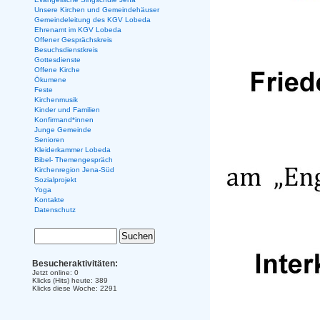
Unsere Kirchen und Gemeindehäuser
Gemeindeleitung des KGV Lobeda
Ehrenamt im KGV Lobeda
Offener Gesprächskreis
Besuchsdienstkreis
Gottesdienste
Offene Kirche
Ökumene
Feste
Kirchenmusik
Kinder und Familien
Konfirmand*innen
Junge Gemeinde
Senioren
Kleiderkammer Lobeda
Bibel- Themengespräch
Kirchenregion Jena-Süd
Sozialprojekt
Yoga
Kontakte
Datenschutz
Besucheraktivitäten:
Jetzt online: 0
Klicks (Hits) heute: 389
Klicks diese Woche: 2291