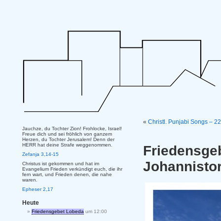
«
Christl. Punjabi Songs – 2
Jauchze, du Tochter Zion! Frohlocke, Israel!
Freue dich und sei fröhlich von ganzem
Herzen, du Tochter Jerusalem! Denn der
HERR hat deine Strafe weggenommen.
Friedensg
Zefanja 3,14-15
Johannisto
Christus ist gekommen und hat im
Evangelium Frieden verkündigt euch, die ihr
fern wart, und Frieden denen, die nahe
waren.
Epheser 2,17
Heute
Friedensgebet Lobeda
um 12:00