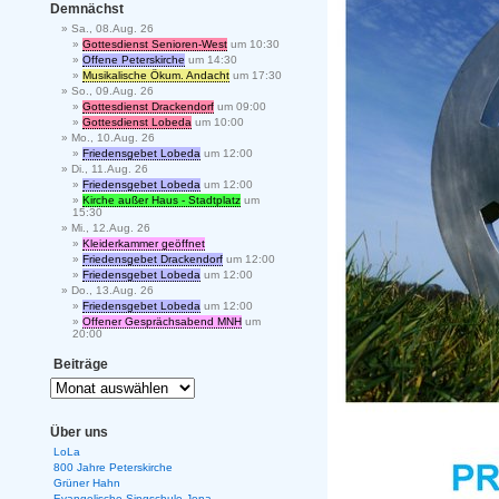
Demnächst
Sa., 08.Aug. 26
Gottesdienst Senioren-West
um 10:30
Offene Peterskirche
um 14:30
Musikalische Ökum. Andacht
um 17:30
So., 09.Aug. 26
Gottesdienst Drackendorf
um 09:00
Gottesdienst Lobeda
um 10:00
Mo., 10.Aug. 26
Friedensgebet Lobeda
um 12:00
Di., 11.Aug. 26
Friedensgebet Lobeda
um 12:00
Kirche außer Haus - Stadtplatz
um
15:30
Mi., 12.Aug. 26
Kleiderkammer geöffnet
Friedensgebet Drackendorf
um 12:00
Friedensgebet Lobeda
um 12:00
Do., 13.Aug. 26
Friedensgebet Lobeda
um 12:00
Offener Gesprächsabend MNH
um
20:00
Beiträge
Über uns
LoLa
800 Jahre Peterskirche
Grüner Hahn
Evangelische Singschule Jena