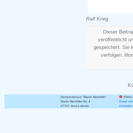
Ralf Krieg
Dieser Beitr
veröffentlicht u
gespeichert. Sie
verfolgen. Mo
K
Gemeindehaus "Martin Niemöller"
03641
Martin-Niemöller-Str. 4
Email: mn
07747 Jena-Lobeda
Kontakte