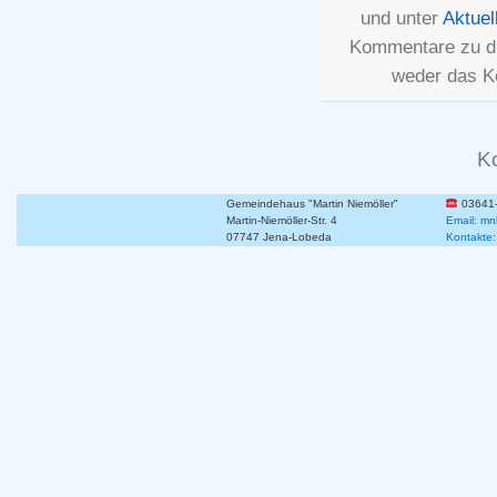
und unter
Aktuel
Kommentare zu d
weder das K
K
Gemeindehaus "Martin Niemöller"
03641
Martin-Niemöller-Str. 4
Email: mn
07747 Jena-Lobeda
Kontakte