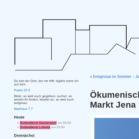
«
Ereignisse im Sommer – J
Du bist der Gott, der mir hilft; täglich harre ich
auf dich.
Psalm 25,5
Ökumenisch
Bittet, so wird euch gegeben; suchet, so
werdet ihr finden; klopfet an, so wird euch
Markt Jena
aufgetan.
Matthäus 7,7
Heute
Gottesdienst Drackendorf
um 09:00
Gottesdienst Lobeda
um 10:00
Demnächst