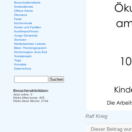
Besuchsdienstkreis
Gottesdienste
Offene Kirche
Ökumene
Feste
Kirchenmusik
Kinder und Familien
Konfirmand*innen
Junge Gemeinde
Senioren
Kleiderkammer Lobeda
Bibel- Themengespräch
Kirchenregion Jena-Süd
Sozialprojekt
Yoga
Kontakte
Datenschutz
Besucheraktivitäten:
Jetzt online: 0
Klicks (Hits) heute: 405
Klicks diese Woche: 2744
Ralf Krieg
Dieser Beitrag wur