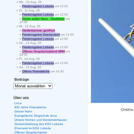
Mo., 10.Aug. 26
Friedensgebet Lobeda
um 12:00
Di., 11.Aug. 26
Friedensgebet Lobeda
um 12:00
Kirche außer Haus - Stadtplatz
um
15:30
Mi., 12.Aug. 26
Kleiderkammer geöffnet
Friedensgebet Drackendorf
um 12:00
Friedensgebet Lobeda
um 12:00
Do., 13.Aug. 26
Friedensgebet Lobeda
um 12:00
Offener Gesprächsabend MNH
um
20:00
Fr., 14.Aug. 26
Friedensgebet Lobeda
um 12:00
Sa., 15.Aug. 26
Offene Peterskirche
um 14:30
Beiträge
Über uns
LoLa
800 Jahre Peterskirche
Grüner Hahn
Evangelische Singschule Jena
Unsere Kirchen und Gemeindehäuser
Gemeindeleitung des KGV Lobeda
Ehrenamt im KGV Lobeda
Offener Gesprächskreis