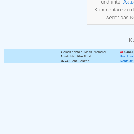
und unter
Aktu
Kommentare zu d
weder das K
K
Gemeindehaus "Martin Niemöller"
03641
Martin-Niemöller-Str. 4
Email: mn
07747 Jena-Lobeda
Kontakte