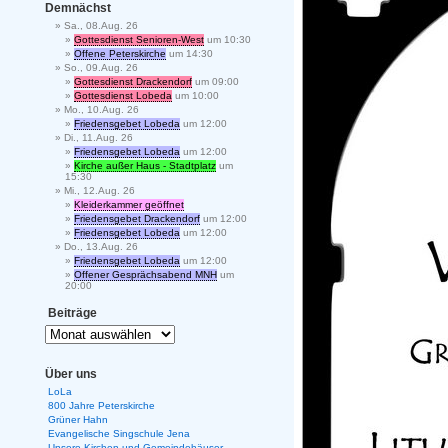
Demnächst
Sa., 08.Aug. 26
Gottesdienst Senioren-West
um 10:30
Offene Peterskirche
um 14:30
So., 09.Aug. 26
Gottesdienst Drackendorf
um 09:00
Gottesdienst Lobeda
um 10:00
Mo., 10.Aug. 26
Friedensgebet Lobeda
um 12:00
Di., 11.Aug. 26
Friedensgebet Lobeda
um 12:00
Kirche außer Haus - Stadtplatz
um
15:30
Mi., 12.Aug. 26
Kleiderkammer geöffnet
Friedensgebet Drackendorf
um 12:00
Friedensgebet Lobeda
um 12:00
Do., 13.Aug. 26
Friedensgebet Lobeda
um 12:00
Offener Gesprächsabend MNH
um
20:00
Beiträge
Über uns
LoLa
800 Jahre Peterskirche
Grüner Hahn
Evangelische Singschule Jena
Unsere Kirchen und Gemeindehäuser