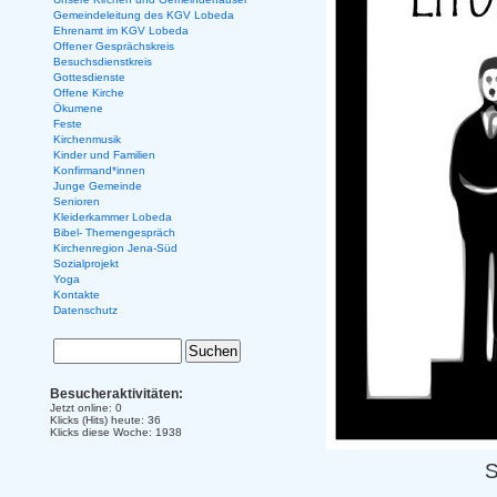
Gemeindeleitung des KGV Lobeda
Ehrenamt im KGV Lobeda
Offener Gesprächskreis
Besuchsdienstkreis
Gottesdienste
Offene Kirche
Ökumene
Feste
Kirchenmusik
Kinder und Familien
Konfirmand*innen
Junge Gemeinde
Senioren
Kleiderkammer Lobeda
Bibel- Themengespräch
Kirchenregion Jena-Süd
Sozialprojekt
Yoga
Kontakte
Datenschutz
Besucheraktivitäten:
Jetzt online: 0
Klicks (Hits) heute: 36
Klicks diese Woche: 1938
S