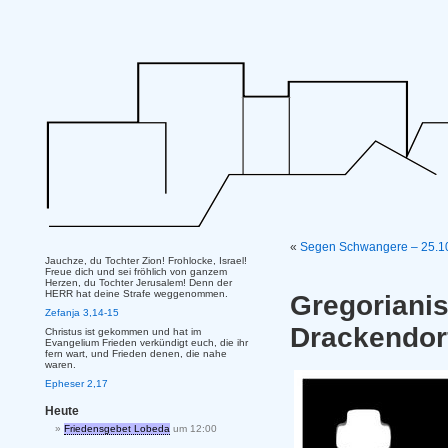
«
Segen Schwangere – 25.10
Jauchze, du Tochter Zion! Frohlocke, Israel!
Freue dich und sei fröhlich von ganzem
Herzen, du Tochter Jerusalem! Denn der
HERR hat deine Strafe weggenommen.
Gregorian
Zefanja 3,14-15
Drackendor
Christus ist gekommen und hat im
Evangelium Frieden verkündigt euch, die ihr
fern wart, und Frieden denen, die nahe
waren.
Epheser 2,17
Heute
Friedensgebet Lobeda
um 12:00