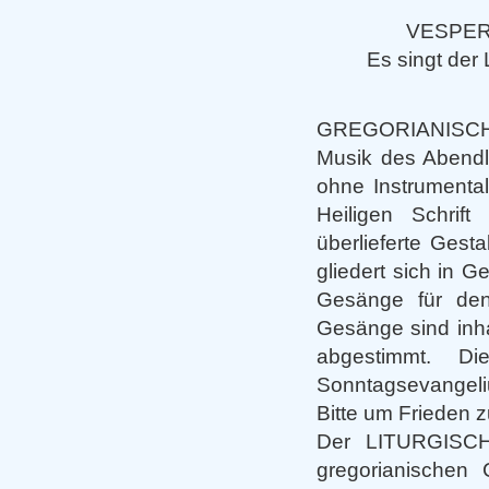
VESPER
Es singt de
GREGORIANISCHE C
Musik des Abendl
ohne Instrumenta
Heiligen Schrif
überlieferte Gest
gliedert sich in 
Gesänge für den
Gesänge sind inha
abgestimmt. D
Sonntagsevangeli
Bitte um Frieden z
Der LITURGISCH
gregorianischen 