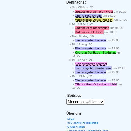
Demnächst
Sa., 08.Aug. 26
Gottesdienst Senioren-West
um 10:30
Offene Peterskirche
um 14:30
Musikalische Ökum. Andacht
um 17:30
So., 09.Aug. 26
Gottesdienst Drackendorf
um 09:00
Gottesdienst Lobeda
um 10:00
Mo., 10.Aug. 26
Friedensgebet Lobeda
um 12:00
Di., 11.Aug. 26
Friedensgebet Lobeda
um 12:00
Kirche außer Haus - Stadtplatz
um
15:30
Mi., 12.Aug. 26
Kleiderkammer geöffnet
Friedensgebet Drackendorf
um 12:00
Friedensgebet Lobeda
um 12:00
Do., 13.Aug. 26
Friedensgebet Lobeda
um 12:00
Offener Gesprächsabend MNH
um
20:00
Beiträge
Über uns
LoLa
800 Jahre Peterskirche
Grüner Hahn
Evangelische Singschule Jena