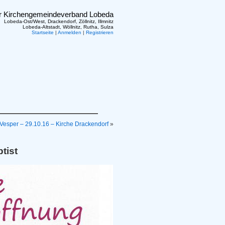
er Kirchengemeindeverband Lobeda
Lobeda-Ost/West, Drackendorf, Zöllnitz, Illmnitz
Lobeda-Altstadt, Wöllnitz, Rutha, Sulza
Startseite
|
Anmelden
|
Registrieren
Vesper – 29.10.16 – Kirche Drackendorf
»
tist