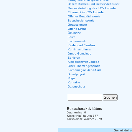
Unsere Kirchen und Gemeindehäuser
Gemeindeleitung des KGV Lobeda
Ehrenamt im KGV Lobeda
Offener Gesprächskreis
Besuchsdienstkreis
Gottesdienste
Offene Kirche
Ökumene
Feste
Kirchenmusik
Kinder und Familien
Konfirmand*innen
Junge Gemeinde
Senioren
Kleiderkammer Lobeda
Bibel- Themengespräch
Kirchenregion Jena-Süd
Sozialprojekt
Yoga
Kontakte
Datenschutz
Besucheraktivitäten:
Jetzt online: 0
Klicks (Hits) heute: 377
Klicks diese Woche: 2279
Gemeindehaus