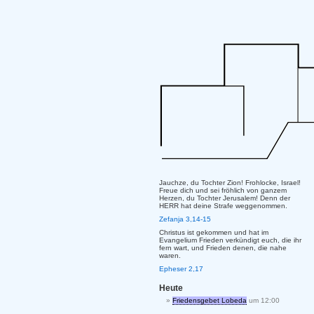
Jauchze, du Tochter Zion! Frohlocke, Israel!
Freue dich und sei fröhlich von ganzem
Herzen, du Tochter Jerusalem! Denn der
HERR hat deine Strafe weggenommen.
Zefanja 3,14-15
Christus ist gekommen und hat im
Evangelium Frieden verkündigt euch, die ihr
fern wart, und Frieden denen, die nahe
waren.
Epheser 2,17
Heute
Friedensgebet Lobeda
um 12:00