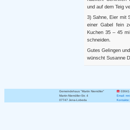
und auf dem Teig ve
3) Sahne, Eier mit 
einer Gabel fein 
Kuchen 35 – 45 min
schneiden.
Gutes Gelingen und 
wünscht Susanne 
Gemeindehaus "Martin Niemöller"
03641
Martin-Niemöller-Str. 4
Email: mn
07747 Jena-Lobeda
Kontakte