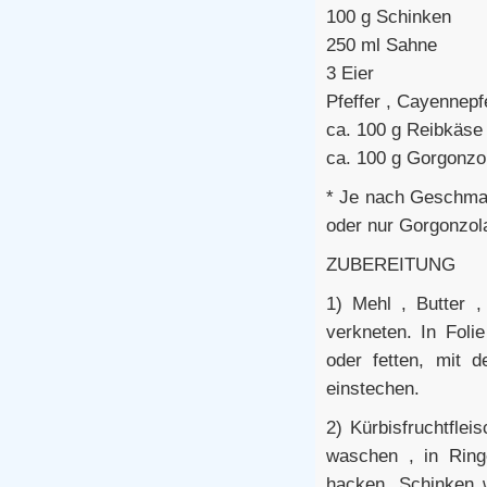
100 g Schinken
250 ml Sahne
3 Eier
Pfeffer , Cayennepf
ca. 100 g Reibkäse
ca. 100 g Gorgonzo
* Je nach Geschmac
oder nur Gorgonzol
ZUBEREITUNG
1) Mehl , Butter 
verkneten. In Foli
oder fetten, mit 
einstechen.
2) Kürbisfruchtflei
waschen , in Ringe
hacken. Schinken w