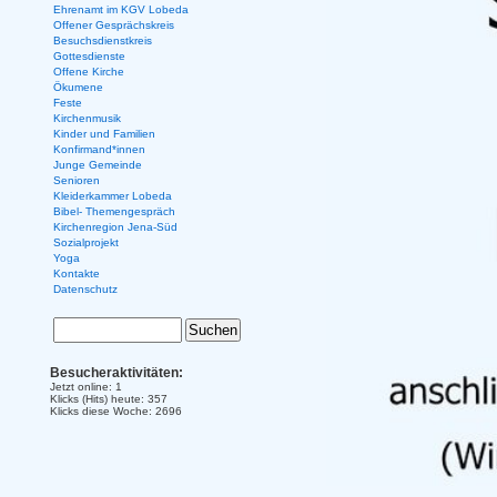
Ehrenamt im KGV Lobeda
Offener Gesprächskreis
Besuchsdienstkreis
Gottesdienste
Offene Kirche
Ökumene
Feste
Kirchenmusik
Kinder und Familien
Konfirmand*innen
Junge Gemeinde
Senioren
Kleiderkammer Lobeda
Bibel- Themengespräch
Kirchenregion Jena-Süd
Sozialprojekt
Yoga
Kontakte
Datenschutz
Besucheraktivitäten:
Jetzt online: 1
Klicks (Hits) heute: 357
Klicks diese Woche: 2696