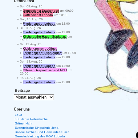
Demnächst
So., 09.Aug. 26
Gottesdienst Drackendorf
um 09:00
Gottesdienst Lobeda
um 10:00
Mo., 10.Aug. 26
Friedensgebet Lobeda
um 12:00
Di., 11.Aug. 26
Friedensgebet Lobeda
um 12:00
Kirche außer Haus - Stadtplatz
um
15:30
Mi., 12.Aug. 26
Kleiderkammer geöffnet
Friedensgebet Drackendorf
um 12:00
Friedensgebet Lobeda
um 12:00
Do., 13.Aug. 26
Friedensgebet Lobeda
um 12:00
Offener Gesprächsabend MNH
um
20:00
Fr., 14.Aug. 26
Friedensgebet Lobeda
um 12:00
Beiträge
Über uns
LoLa
800 Jahre Peterskirche
Grüner Hahn
Evangelische Singschule Jena
Unsere Kirchen und Gemeindehäuser
Gemeindeleitung des KGV Lobeda