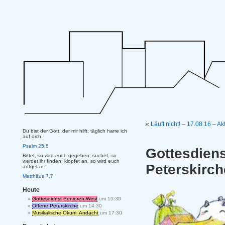
«
Läuft nicht! – 17.08.16 – A
Du bist der Gott, der mir hilft; täglich harre ich
auf dich.
Psalm 25,5
Gottesdi
Bittet, so wird euch gegeben; suchet, so
werdet ihr finden; klopfet an, so wird euch
Peterskirch
aufgetan.
Matthäus 7,7
Heute
Gottesdienst Senioren-West
um 10:30
Offene Peterskirche
um 14:30
Musikalische Ökum. Andacht
um 17:30