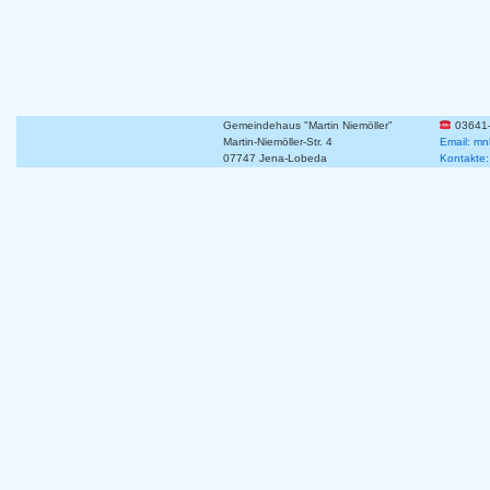
Gemeindehaus "Martin Niemöller"
03641
Martin-Niemöller-Str. 4
Email: mn
07747 Jena-Lobeda
Kontakte