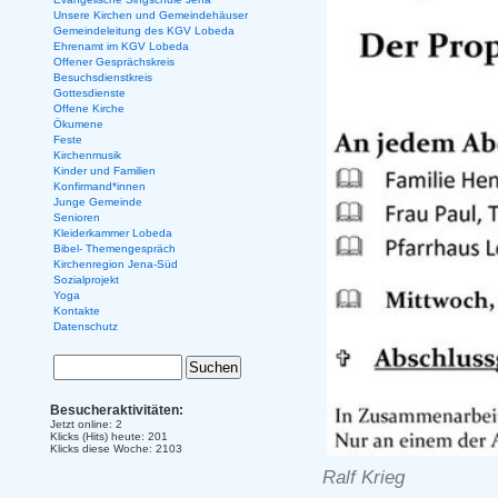
Unsere Kirchen und Gemeindehäuser
Gemeindeleitung des KGV Lobeda
Ehrenamt im KGV Lobeda
Offener Gesprächskreis
Besuchsdienstkreis
Gottesdienste
Offene Kirche
Ökumene
Feste
Kirchenmusik
Kinder und Familien
Konfirmand*innen
Junge Gemeinde
Senioren
Kleiderkammer Lobeda
Bibel- Themengespräch
Kirchenregion Jena-Süd
Sozialprojekt
Yoga
Kontakte
Datenschutz
Besucheraktivitäten:
Jetzt online: 2
Klicks (Hits) heute: 201
Klicks diese Woche: 2103
Ralf Krieg