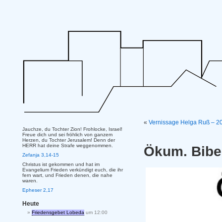
«
Vernissage Helga Ruß – 20
Jauchze, du Tochter Zion! Frohlocke, Israel!
Freue dich und sei fröhlich von ganzem
Herzen, du Tochter Jerusalem! Denn der
HERR hat deine Strafe weggenommen.
Ökum. Bibe
Zefanja 3,14-15
Christus ist gekommen und hat im
Evangelium Frieden verkündigt euch, die ihr
fern wart, und Frieden denen, die nahe
waren.
Epheser 2,17
Heute
Friedensgebet Lobeda
um 12:00