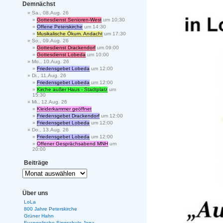
Demnächst
Sa., 08.Aug. 26
Gottesdienst Senioren-West
um 10:30
Offene Peterskirche
um 14:30
Musikalische Ökum. Andacht
um 17:30
So., 09.Aug. 26
Gottesdienst Drackendorf
um 09:00
Gottesdienst Lobeda
um 10:00
Mo., 10.Aug. 26
Friedensgebet Lobeda
um 12:00
Di., 11.Aug. 26
Friedensgebet Lobeda
um 12:00
Kirche außer Haus - Stadtplatz
um
15:30
Mi., 12.Aug. 26
Kleiderkammer geöffnet
Friedensgebet Drackendorf
um 12:00
Friedensgebet Lobeda
um 12:00
Do., 13.Aug. 26
Friedensgebet Lobeda
um 12:00
Offener Gesprächsabend MNH
um
20:00
Beiträge
Über uns
LoLa
800 Jahre Peterskirche
Grüner Hahn
Evangelische Singschule Jena